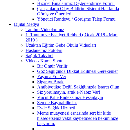
Hizmet Binalarımız Değerlendirme Formu
Çalışanların Olay Bildirim Sistemi Hakkında
Görüş ve Önerileri
Yönetici Randevu / Görüşme Talep Formu
Dijital Medya
Tanıtım Videolarımız
1. Tanıtım ve Faaliyet Rehberi ( Ocak 2018 - Mart
2019 )
Uzaktan Eğitim Gebe Okulu Videoları
Hastanemiz Fotoları
Sağlık Takvimi
Video - Kamu Spotu
Bir Ömür Verilir
Göz Sağlığında Dikkat Edilmesi Gerekenler
Yaşama Yol Ver
Sigarayı Bırak
Antibiyotikte Değil Sağlığınızda Israrcı Olun
Siz yorulmayın, artık e-Nabız Var!
Vücut Kitle Endeksinizi Hesaplayın
Sen de Başarabilirsin.
Evde Sağlık Hizmeti
Meme muayenesi esnasında sert bir kitle
hissederseniz vakit kaybetmeden hekiminize
başvurun.