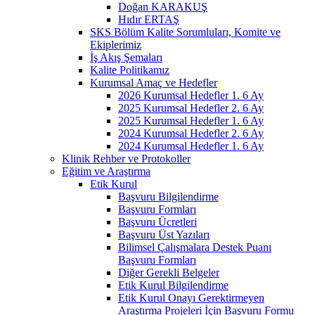
Doğan KARAKUŞ
Hıdır ERTAŞ
SKS Bölüm Kalite Sorumluları, Komite ve
Ekiplerimiz
İş Akış Şemaları
Kalite Politikamız
Kurumsal Amaç ve Hedefler
2026 Kurumsal Hedefler 1. 6 Ay
2025 Kurumsal Hedefler 2. 6 Ay
2025 Kurumsal Hedefler 1. 6 Ay
2024 Kurumsal Hedefler 2. 6 Ay
2024 Kurumsal Hedefler 1. 6 Ay
Klinik Rehber ve Protokoller
Eğitim ve Araştırma
Etik Kurul
Başvuru Bilgilendirme
Başvuru Formları
Başvuru Ücretleri
Başvuru Üst Yazıları
Bilimsel Çalışmalara Destek Puanı
Başvuru Formları
Diğer Gerekli Belgeler
Etik Kurul Bilgilendirme
Etik Kurul Onayı Gerektirmeyen
Araştırma Projeleri İçin Başvuru Formu