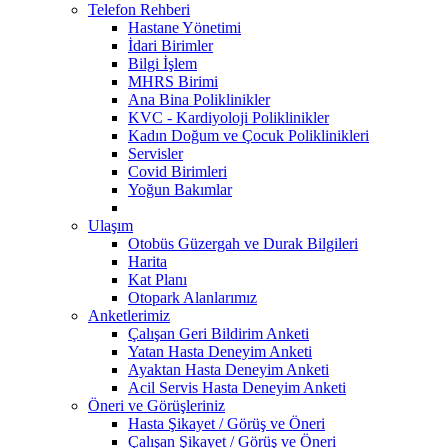
Telefon Rehberi
Hastane Yönetimi
İdari Birimler
Bilgi İşlem
MHRS Birimi
Ana Bina Poliklinikler
KVC - Kardiyoloji Poliklinikler
Kadın Doğum ve Çocuk Poliklinikleri
Servisler
Covid Birimleri
Yoğun Bakımlar
Ulaşım
Otobüs Güzergah ve Durak Bilgileri
Harita
Kat Planı
Otopark Alanlarımız
Anketlerimiz
Çalışan Geri Bildirim Anketi
Yatan Hasta Deneyim Anketi
Ayaktan Hasta Deneyim Anketi
Acil Servis Hasta Deneyim Anketi
Öneri ve Görüşleriniz
Hasta Şikayet / Görüş ve Öneri
Çalışan Şikayet / Görüş ve Öneri