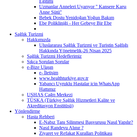
Eğitimi
Uzmanlar Anneleri Uyarıyor '' Kansere Karşı
Anne Sütü''
Bebek Dostu Yenidoğan Yoğun Bakım
Ebe Polikliniği - Her Gebeye Bir Ebe
Sağlık Turizmi
Hakkımızda
Uluslararası Sağlık Turizmi ve Turistin Sağlığı
Hakkında Yönetmelik-26 Nisan 2025
Sağlık Turizmi Hedeflerimiz
Sıkça Sorulan Sorular
e-Bize Ulaşın
e- İletişim
www.healthturkiye.gov.tr
Yabancı Uyruklu Hastalar için WhatsApp
Hattımız
USHAŞ Çağrı Merkezi
TÜSKA (Türkiye Sağlık Hizmetleri Kalite ve
Akreditasyon Enstitüsü)
Yönlendirme
Hasta Rehberi
E-Nabız Tanı Silinmesi Başvurusu Nasıl Yapılır?
Nasıl Randevu Alınır ?
Ziyaret ve Refakat Kuralları Politikası