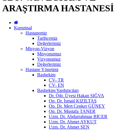
ARAŞTIRMA HASTANESİ
Kurumsal
Hastanemiz
Tarihçemiz
Değerlerimiz
Misyon-Vizyon
Misyonumuz
Vizyonumuz
Değerlerimiz
Hastane Yönetimi
Başhekim
CV- TR
CV- EN
Başhekim Yardımcıları
Dr. Öğr. Üyesi Hakan ŞIĞVA
Op. Dr. İsmail KIZILTAŞ
Op. Dr. Mert Cenker GÜNEY
Op. Dr. Mustafa TANER
Uzm. Dr. Abdurrahman BİÇER
Uzm. Dr. Ahmet AYKUT
Uzm. Dr. Ahmet ŞEN