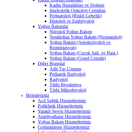
Kadın Hastalıkları ve Doğum
Jinekolojik Onkoloji Cerrahisi
Perinatoloji (Riskli Gebelik)
Histoloji ve Embriyoloji
Yoğun Bakımlar
Nöroloji Yoğun Bakım
Yenidoğan Yoğun Bakım (Neonatoloji)
Yoğun Bakım (Anesteziyoloji ve
Reanimasyon)
Yoğun Bakım (Çocuk Sağ. ve Hast.)
Yoğun Bakım (Genel Cerrahi)
Diğer Branşlar
Adli Tıp Uzmanı
Pediatrik Radyoloji
Radyoloji
Tıbbi Biyokimya
Tıbbi Mikrobiyoloji
Birimlerimiz
Acil Sağlık Hizmetlerimiz
Poliklinik Hizmetlerimiz
Yataklı Servis Hizmetlerimiz
Ameliyathane Hizmetlerimiz
Yoğun Bakım Hizmetlerimiz
Görüntüleme Hizmetlerimiz