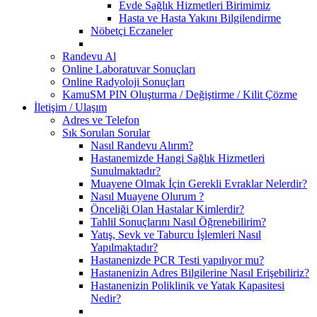
Evde Sağlık Hizmetleri Birimimiz
Hasta ve Hasta Yakını Bilgilendirme
Nöbetçi Eczaneler
Randevu Al
Online Laboratuvar Sonuçları
Online Radyoloji Sonuçları
KamuSM PIN Oluşturma / Değiştirme / Kilit Çözme
İletişim / Ulaşım
Adres ve Telefon
Sık Sorulan Sorular
Nasıl Randevu Alırım?
Hastanemizde Hangi Sağlık Hizmetleri
Sunulmaktadır?
Muayene Olmak İçin Gerekli Evraklar Nelerdir?
Nasıl Muayene Olurum ?
Önceliği Olan Hastalar Kimlerdir?
Tahlil Sonuçlarını Nasıl Öğrenebilirim?
Yatış, Sevk ve Taburcu İşlemleri Nasıl
Yapılmaktadır?
Hastanenizde PCR Testi yapılıyor mu?
Hastanenizin Adres Bilgilerine Nasıl Erişebiliriz?
Hastanenizin Poliklinik ve Yatak Kapasitesi
Nedir?