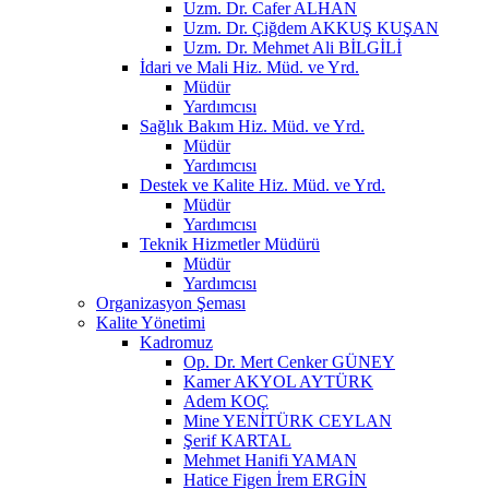
Uzm. Dr. Cafer ALHAN
Uzm. Dr. Çiğdem AKKUŞ KUŞAN
Uzm. Dr. Mehmet Ali BİLGİLİ
İdari ve Mali Hiz. Müd. ve Yrd.
Müdür
Yardımcısı
Sağlık Bakım Hiz. Müd. ve Yrd.
Müdür
Yardımcısı
Destek ve Kalite Hiz. Müd. ve Yrd.
Müdür
Yardımcısı
Teknik Hizmetler Müdürü
Müdür
Yardımcısı
Organizasyon Şeması
Kalite Yönetimi
Kadromuz
Op. Dr. Mert Cenker GÜNEY
Kamer AKYOL AYTÜRK
Adem KOÇ
Mine YENİTÜRK CEYLAN
Şerif KARTAL
Mehmet Hanifi YAMAN
Hatice Figen İrem ERGİN