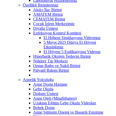
Laboratuvar Hizmetlerimiz
Özellikli Birimlerimiz
Akılcı İlaç Birimi
AMATEM Birimi
ÇEMATEM Birimi
Çocuk İzlem Merkezimiz
Diyaliz Ünitesi
Enfeksiyon Kontrol Komitesi
El Hijheni Simülasyonu Videomuz
5 Mayıs 2025 Dünya El Hijyeni
Etkinliğimiz
El Hijyeni 5 Endikasyonu Videosu
Hiperbarik Oksijen Tedavisi Birimi
Nükleer Tıp Merkezi
Organ Bağış ve Nakil Birimi
Palyatif Bakım Birimi
Annelik Yolculuğu
Anne Dostu Hastane
Gebe Okulu
Doğum Ünitesi
Anne Oteli (Misafirhanesi)
Uzaktan Eğitim Gebe Okulu Videoları
Bebek Dostu
Anne Sütünün Önemi ve Başarılı Emzirme