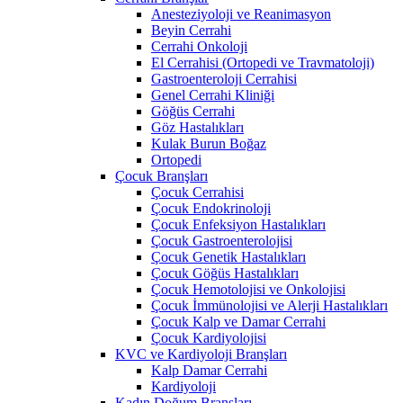
Anesteziyoloji ve Reanimasyon
Beyin Cerrahi
Cerrahi Onkoloji
El Cerrahisi (Ortopedi ve Travmatoloji)
Gastroenteroloji Cerrahisi
Genel Cerrahi Kliniği
Göğüs Cerrahi
Göz Hastalıkları
Kulak Burun Boğaz
Ortopedi
Çocuk Branşları
Çocuk Cerrahisi
Çocuk Endokrinoloji
Çocuk Enfeksiyon Hastalıkları
Çocuk Gastroenterolojisi
Çocuk Genetik Hastalıkları
Çocuk Göğüs Hastalıkları
Çocuk Hemotolojisi ve Onkolojisi
Çocuk İmmünolojisi ve Alerji Hastalıkları
Çocuk Kalp ve Damar Cerrahi
Çocuk Kardiyolojisi
KVC ve Kardiyoloji Branşları
Kalp Damar Cerrahi
Kardiyoloji
Kadın Doğum Branşları