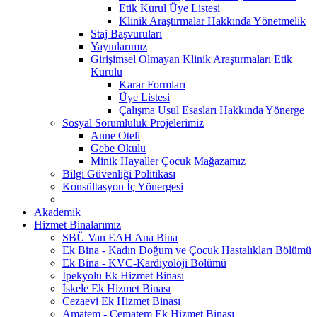
Etik Kurul Üye Listesi
Klinik Araştırmalar Hakkında Yönetmelik
Staj Başvuruları
Yayınlarımız
Girişimsel Olmayan Klinik Araştırmaları Etik
Kurulu
Karar Formları
Üye Listesi
Çalışma Usul Esasları Hakkında Yönerge
Sosyal Sorumluluk Projelerimiz
Anne Oteli
Gebe Okulu
Minik Hayaller Çocuk Mağazamız
Bilgi Güvenliği Politikası
Konsültasyon İç Yönergesi
Akademik
Hizmet Binalarımız
SBÜ Van EAH Ana Bina
Ek Bina - Kadın Doğum ve Çocuk Hastalıkları Bölümü
Ek Bina - KVC-Kardiyoloji Bölümü
İpekyolu Ek Hizmet Binası
İskele Ek Hizmet Binası
Cezaevi Ek Hizmet Binası
Amatem - Çematem Ek Hizmet Binası