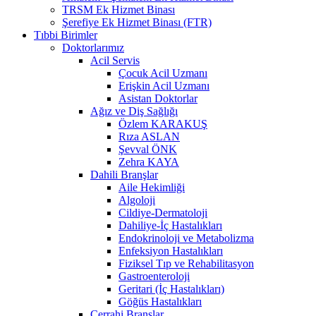
TRSM Ek Hizmet Binası
Şerefiye Ek Hizmet Binası (FTR)
Tıbbi Birimler
Doktorlarımız
Acil Servis
Çocuk Acil Uzmanı
Erişkin Acil Uzmanı
Asistan Doktorlar
Ağız ve Diş Sağlığı
Özlem KARAKUŞ
Rıza ASLAN
Şevval ÖNK
Zehra KAYA
Dahili Branşlar
Aile Hekimliği
Algoloji
Cildiye-Dermatoloji
Dahiliye-İç Hastalıkları
Endokrinoloji ve Metabolizma
Enfeksiyon Hastalıkları
Fiziksel Tıp ve Rehabilitasyon
Gastroenteroloji
Geritari (İç Hastalıkları)
Göğüs Hastalıkları
Cerrahi Branşlar