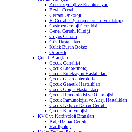
Anesteziyoloji ve Reanimasyon
Beyin Cerrahi
Cerrahi Onkoloji
El Cerrahisi (Ortopedi ve Travmatoloji)
Gastroenteroloji Cerrahisi
Genel Cerrahi Kliniği
Göğüs Cerrahi
Göz Hastalıkları
Kulak Burun Boğaz
Ortopedi
Çocuk Branşları
Çocuk Cerrahisi
Çocuk Endokrinoloji
Çocuk Enfeksiyon Hastalıkları
Çocuk Gastroenterolojisi
Çocuk Genetik Hastalıkları
Çocuk Göğüs Hastalıkları
Çocuk Hemotolojisi ve Onkolojisi
Çocuk İmmünolojisi ve Alerji Hastalıkları
Çocuk Kalp ve Damar Cerrahi
Çocuk Kardiyolojisi
KVC ve Kardiyoloji Branşları
Kalp Damar Cerrahi
Kardiyoloji
Kadın Doğum Branşları