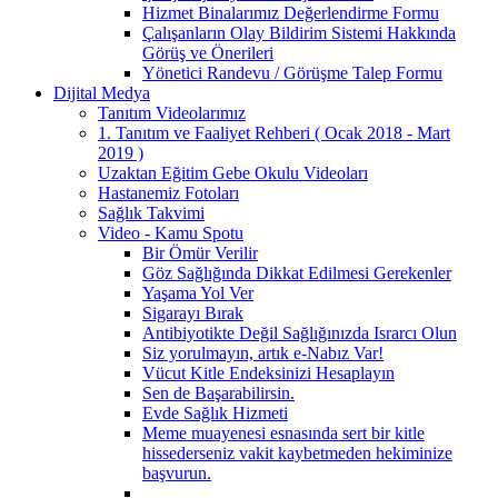
Hizmet Binalarımız Değerlendirme Formu
Çalışanların Olay Bildirim Sistemi Hakkında
Görüş ve Önerileri
Yönetici Randevu / Görüşme Talep Formu
Dijital Medya
Tanıtım Videolarımız
1. Tanıtım ve Faaliyet Rehberi ( Ocak 2018 - Mart
2019 )
Uzaktan Eğitim Gebe Okulu Videoları
Hastanemiz Fotoları
Sağlık Takvimi
Video - Kamu Spotu
Bir Ömür Verilir
Göz Sağlığında Dikkat Edilmesi Gerekenler
Yaşama Yol Ver
Sigarayı Bırak
Antibiyotikte Değil Sağlığınızda Israrcı Olun
Siz yorulmayın, artık e-Nabız Var!
Vücut Kitle Endeksinizi Hesaplayın
Sen de Başarabilirsin.
Evde Sağlık Hizmeti
Meme muayenesi esnasında sert bir kitle
hissederseniz vakit kaybetmeden hekiminize
başvurun.