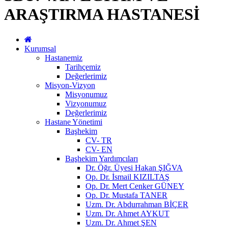
ARAŞTIRMA HASTANESİ
Kurumsal
Hastanemiz
Tarihçemiz
Değerlerimiz
Misyon-Vizyon
Misyonumuz
Vizyonumuz
Değerlerimiz
Hastane Yönetimi
Başhekim
CV- TR
CV- EN
Başhekim Yardımcıları
Dr. Öğr. Üyesi Hakan ŞIĞVA
Op. Dr. İsmail KIZILTAŞ
Op. Dr. Mert Cenker GÜNEY
Op. Dr. Mustafa TANER
Uzm. Dr. Abdurrahman BİÇER
Uzm. Dr. Ahmet AYKUT
Uzm. Dr. Ahmet ŞEN