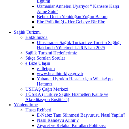
Eğitimi
Uzmanlar Anneleri Uyarıyor '' Kansere Karşı
Anne Sütü''
Bebek Dostu Yenidoğan Yoğun Bakım
Ebe Polikliniği - Her Gebeye Bir Ebe
Sağlık Turizmi
Hakkımızda
Uluslararası Sağlık Turizmi ve Turistin Sağlığı
Hakkında Yönetmelik-26 Nisan 2025
Sağlık Turizmi Hedeflerimiz
Sıkça Sorulan Sorular
e-Bize Ulaşın
e- İletişim
www.healthturkiye.gov.tr
Yabancı Uyruklu Hastalar için WhatsApp
Hattımız
USHAŞ Çağrı Merkezi
TÜSKA (Türkiye Sağlık Hizmetleri Kalite ve
Akreditasyon Enstitüsü)
Yönlendirme
Hasta Rehberi
E-Nabız Tanı Silinmesi Başvurusu Nasıl Yapılır?
Nasıl Randevu Alınır ?
Ziyaret ve Refakat Kuralları Politikası