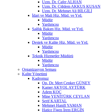
Uzm. Dr. Cafer ALHAN
Uzm. Dr. Çiğdem AKKUŞ KUŞAN
Uzm. Dr. Mehmet Ali BİLGİLİ
İdari ve Mali Hiz. Müd. ve Yrd.
Müdür
Yardımcısı
Sağlık Bakım Hiz. Müd. ve Yrd.
Müdür
Yardımcısı
Destek ve Kalite Hiz. Müd. ve Yrd.
Müdür
Yardımcısı
Teknik Hizmetler Müdürü
Müdür
Yardımcısı
Organizasyon Şeması
Kalite Yönetimi
Kadromuz
Op. Dr. Mert Cenker GÜNEY
Kamer AKYOL AYTÜRK
Adem KOÇ
Mine YENİTÜRK CEYLAN
Şerif KARTAL
Mehmet Hanifi YAMAN
Hatice Figen İrem ERGİN