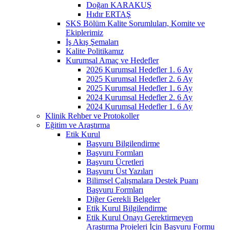
Doğan KARAKUŞ
Hıdır ERTAŞ
SKS Bölüm Kalite Sorumluları, Komite ve
Ekiplerimiz
İş Akış Şemaları
Kalite Politikamız
Kurumsal Amaç ve Hedefler
2026 Kurumsal Hedefler 1. 6 Ay
2025 Kurumsal Hedefler 2. 6 Ay
2025 Kurumsal Hedefler 1. 6 Ay
2024 Kurumsal Hedefler 2. 6 Ay
2024 Kurumsal Hedefler 1. 6 Ay
Klinik Rehber ve Protokoller
Eğitim ve Araştırma
Etik Kurul
Başvuru Bilgilendirme
Başvuru Formları
Başvuru Ücretleri
Başvuru Üst Yazıları
Bilimsel Çalışmalara Destek Puanı
Başvuru Formları
Diğer Gerekli Belgeler
Etik Kurul Bilgilendirme
Etik Kurul Onayı Gerektirmeyen
Araştırma Projeleri İçin Başvuru Formu