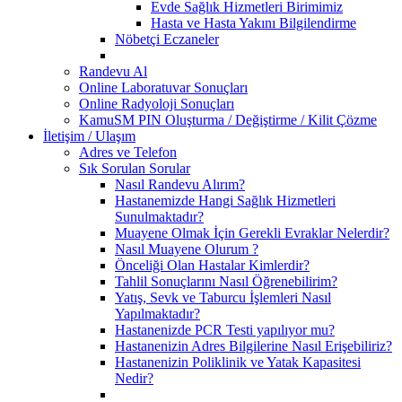
Evde Sağlık Hizmetleri Birimimiz
Hasta ve Hasta Yakını Bilgilendirme
Nöbetçi Eczaneler
Randevu Al
Online Laboratuvar Sonuçları
Online Radyoloji Sonuçları
KamuSM PIN Oluşturma / Değiştirme / Kilit Çözme
İletişim / Ulaşım
Adres ve Telefon
Sık Sorulan Sorular
Nasıl Randevu Alırım?
Hastanemizde Hangi Sağlık Hizmetleri
Sunulmaktadır?
Muayene Olmak İçin Gerekli Evraklar Nelerdir?
Nasıl Muayene Olurum ?
Önceliği Olan Hastalar Kimlerdir?
Tahlil Sonuçlarını Nasıl Öğrenebilirim?
Yatış, Sevk ve Taburcu İşlemleri Nasıl
Yapılmaktadır?
Hastanenizde PCR Testi yapılıyor mu?
Hastanenizin Adres Bilgilerine Nasıl Erişebiliriz?
Hastanenizin Poliklinik ve Yatak Kapasitesi
Nedir?