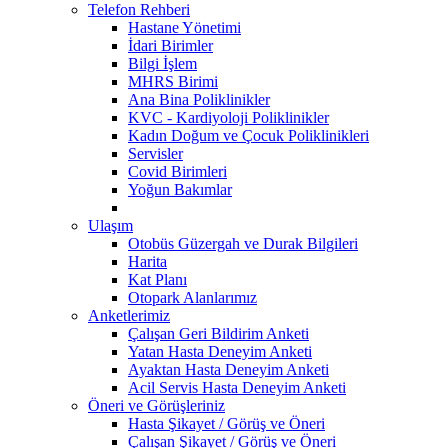
Telefon Rehberi
Hastane Yönetimi
İdari Birimler
Bilgi İşlem
MHRS Birimi
Ana Bina Poliklinikler
KVC - Kardiyoloji Poliklinikler
Kadın Doğum ve Çocuk Poliklinikleri
Servisler
Covid Birimleri
Yoğun Bakımlar
Ulaşım
Otobüs Güzergah ve Durak Bilgileri
Harita
Kat Planı
Otopark Alanlarımız
Anketlerimiz
Çalışan Geri Bildirim Anketi
Yatan Hasta Deneyim Anketi
Ayaktan Hasta Deneyim Anketi
Acil Servis Hasta Deneyim Anketi
Öneri ve Görüşleriniz
Hasta Şikayet / Görüş ve Öneri
Çalışan Şikayet / Görüş ve Öneri