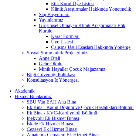
Etik Kurul Üye Listesi
Klinik Araştırmalar Hakkında Yönetmelik
Staj Başvuruları
Yayınlarımız
Girişimsel Olmayan Klinik Araştırmaları Etik
Kurulu
Karar Formları
Üye Listesi
Çalışma Usul Esasları Hakkında Yönerge
Sosyal Sorumluluk Projelerimiz
Anne Oteli
Gebe Okulu
Minik Hayaller Çocuk Mağazamız
Bilgi Güvenliği Politikası
Konsültasyon İç Yönergesi
Akademik
Hizmet Binalarımız
SBÜ Van EAH Ana Bina
Ek Bina - Kadın Doğum ve Çocuk Hastalıkları Bölümü
Ek Bina - KVC-Kardiyoloji Bölümü
İpekyolu Ek Hizmet Binası
İskele Ek Hizmet Binası
Cezaevi Ek Hizmet Binası
Amatem - Çematem Ek Hizmet Binası