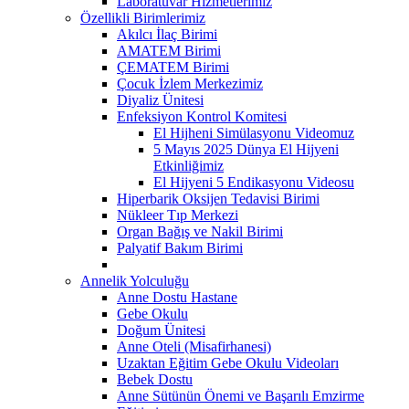
Laboratuvar Hizmetlerimiz
Özellikli Birimlerimiz
Akılcı İlaç Birimi
AMATEM Birimi
ÇEMATEM Birimi
Çocuk İzlem Merkezimiz
Diyaliz Ünitesi
Enfeksiyon Kontrol Komitesi
El Hijheni Simülasyonu Videomuz
5 Mayıs 2025 Dünya El Hijyeni
Etkinliğimiz
El Hijyeni 5 Endikasyonu Videosu
Hiperbarik Oksijen Tedavisi Birimi
Nükleer Tıp Merkezi
Organ Bağış ve Nakil Birimi
Palyatif Bakım Birimi
Annelik Yolculuğu
Anne Dostu Hastane
Gebe Okulu
Doğum Ünitesi
Anne Oteli (Misafirhanesi)
Uzaktan Eğitim Gebe Okulu Videoları
Bebek Dostu
Anne Sütünün Önemi ve Başarılı Emzirme