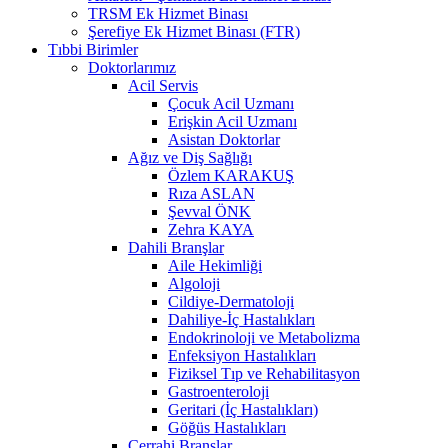
TRSM Ek Hizmet Binası
Şerefiye Ek Hizmet Binası (FTR)
Tıbbi Birimler
Doktorlarımız
Acil Servis
Çocuk Acil Uzmanı
Erişkin Acil Uzmanı
Asistan Doktorlar
Ağız ve Diş Sağlığı
Özlem KARAKUŞ
Rıza ASLAN
Şevval ÖNK
Zehra KAYA
Dahili Branşlar
Aile Hekimliği
Algoloji
Cildiye-Dermatoloji
Dahiliye-İç Hastalıkları
Endokrinoloji ve Metabolizma
Enfeksiyon Hastalıkları
Fiziksel Tıp ve Rehabilitasyon
Gastroenteroloji
Geritari (İç Hastalıkları)
Göğüs Hastalıkları
Cerrahi Branşlar