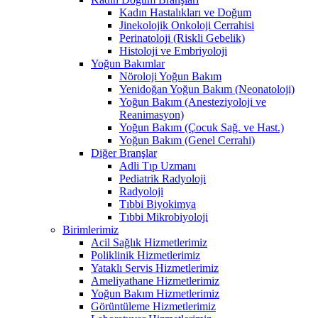
Kadın Hastalıkları ve Doğum
Jinekolojik Onkoloji Cerrahisi
Perinatoloji (Riskli Gebelik)
Histoloji ve Embriyoloji
Yoğun Bakımlar
Nöroloji Yoğun Bakım
Yenidoğan Yoğun Bakım (Neonatoloji)
Yoğun Bakım (Anesteziyoloji ve
Reanimasyon)
Yoğun Bakım (Çocuk Sağ. ve Hast.)
Yoğun Bakım (Genel Cerrahi)
Diğer Branşlar
Adli Tıp Uzmanı
Pediatrik Radyoloji
Radyoloji
Tıbbi Biyokimya
Tıbbi Mikrobiyoloji
Birimlerimiz
Acil Sağlık Hizmetlerimiz
Poliklinik Hizmetlerimiz
Yataklı Servis Hizmetlerimiz
Ameliyathane Hizmetlerimiz
Yoğun Bakım Hizmetlerimiz
Görüntüleme Hizmetlerimiz