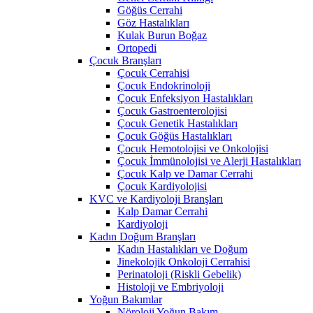
Göğüs Cerrahi
Göz Hastalıkları
Kulak Burun Boğaz
Ortopedi
Çocuk Branşları
Çocuk Cerrahisi
Çocuk Endokrinoloji
Çocuk Enfeksiyon Hastalıkları
Çocuk Gastroenterolojisi
Çocuk Genetik Hastalıkları
Çocuk Göğüs Hastalıkları
Çocuk Hemotolojisi ve Onkolojisi
Çocuk İmmünolojisi ve Alerji Hastalıkları
Çocuk Kalp ve Damar Cerrahi
Çocuk Kardiyolojisi
KVC ve Kardiyoloji Branşları
Kalp Damar Cerrahi
Kardiyoloji
Kadın Doğum Branşları
Kadın Hastalıkları ve Doğum
Jinekolojik Onkoloji Cerrahisi
Perinatoloji (Riskli Gebelik)
Histoloji ve Embriyoloji
Yoğun Bakımlar
Nöroloji Yoğun Bakım