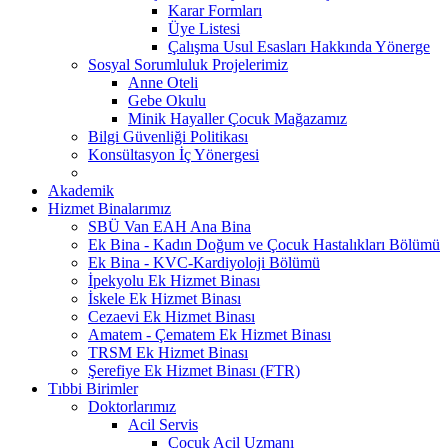
Karar Formları
Üye Listesi
Çalışma Usul Esasları Hakkında Yönerge
Sosyal Sorumluluk Projelerimiz
Anne Oteli
Gebe Okulu
Minik Hayaller Çocuk Mağazamız
Bilgi Güvenliği Politikası
Konsültasyon İç Yönergesi
Akademik
Hizmet Binalarımız
SBÜ Van EAH Ana Bina
Ek Bina - Kadın Doğum ve Çocuk Hastalıkları Bölümü
Ek Bina - KVC-Kardiyoloji Bölümü
İpekyolu Ek Hizmet Binası
İskele Ek Hizmet Binası
Cezaevi Ek Hizmet Binası
Amatem - Çematem Ek Hizmet Binası
TRSM Ek Hizmet Binası
Şerefiye Ek Hizmet Binası (FTR)
Tıbbi Birimler
Doktorlarımız
Acil Servis
Çocuk Acil Uzmanı