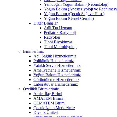
Yenidoğan Yoğun Bakım (Neonatoloji)
Yoğun Bakım (Anesteziyoloji ve Reanimas
Yoğun Bakım (Çocuk Sağ. ve Hast.)
Yoğun Bakım (Genel Cerrahi)
Diğer Branşlar
Adli Tıp Uzmanı
Pediatrik Radyoloji
Radyoloji
Tıbbi Biyokimya
Tıbbi Mikrobiyoloji
Birimlerimiz
Acil Sağlık Hizmetlerimiz
Poliklinik Hizmetlerimiz
Yataklı Servis Hizmetlerimiz
Ameliyathane Hizmetlerimiz
Yoğun Bakım Hizmetlerimiz
Görüntüleme Hizmetlerimiz
Laboratuvar Hizmetlerimiz
Özellikli Birimlerimiz
Akılcı İlaç Birimi
AMATEM Birimi
ÇEMATEM Birimi
Çocuk İzlem Merkezimiz
Diyaliz Ünitesi