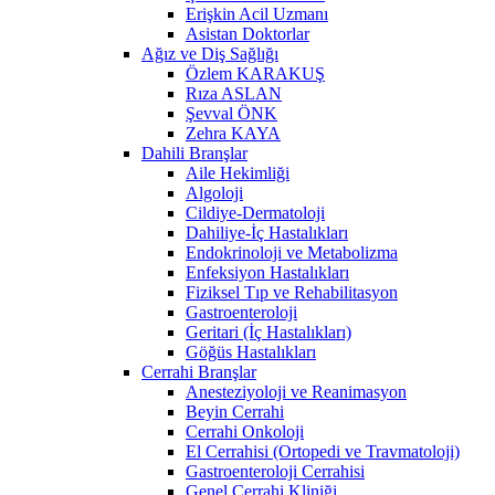
Erişkin Acil Uzmanı
Asistan Doktorlar
Ağız ve Diş Sağlığı
Özlem KARAKUŞ
Rıza ASLAN
Şevval ÖNK
Zehra KAYA
Dahili Branşlar
Aile Hekimliği
Algoloji
Cildiye-Dermatoloji
Dahiliye-İç Hastalıkları
Endokrinoloji ve Metabolizma
Enfeksiyon Hastalıkları
Fiziksel Tıp ve Rehabilitasyon
Gastroenteroloji
Geritari (İç Hastalıkları)
Göğüs Hastalıkları
Cerrahi Branşlar
Anesteziyoloji ve Reanimasyon
Beyin Cerrahi
Cerrahi Onkoloji
El Cerrahisi (Ortopedi ve Travmatoloji)
Gastroenteroloji Cerrahisi
Genel Cerrahi Kliniği