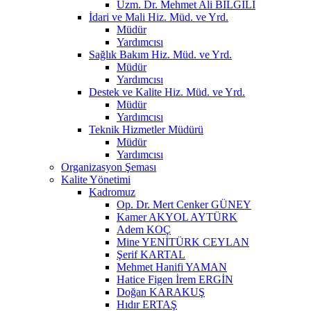
Uzm. Dr. Mehmet Ali BİLGİLİ
İdari ve Mali Hiz. Müd. ve Yrd.
Müdür
Yardımcısı
Sağlık Bakım Hiz. Müd. ve Yrd.
Müdür
Yardımcısı
Destek ve Kalite Hiz. Müd. ve Yrd.
Müdür
Yardımcısı
Teknik Hizmetler Müdürü
Müdür
Yardımcısı
Organizasyon Şeması
Kalite Yönetimi
Kadromuz
Op. Dr. Mert Cenker GÜNEY
Kamer AKYOL AYTÜRK
Adem KOÇ
Mine YENİTÜRK CEYLAN
Şerif KARTAL
Mehmet Hanifi YAMAN
Hatice Figen İrem ERGİN
Doğan KARAKUŞ
Hıdır ERTAŞ