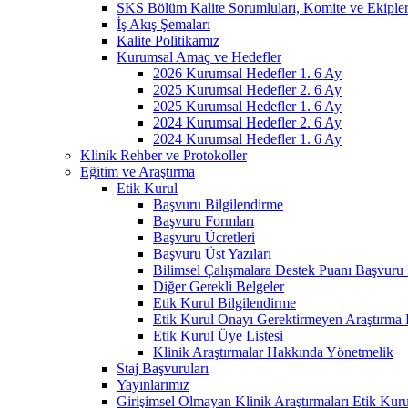
SKS Bölüm Kalite Sorumluları, Komite ve Ekiple
İş Akış Şemaları
Kalite Politikamız
Kurumsal Amaç ve Hedefler
2026 Kurumsal Hedefler 1. 6 Ay
2025 Kurumsal Hedefler 2. 6 Ay
2025 Kurumsal Hedefler 1. 6 Ay
2024 Kurumsal Hedefler 2. 6 Ay
2024 Kurumsal Hedefler 1. 6 Ay
Klinik Rehber ve Protokoller
Eğitim ve Araştırma
Etik Kurul
Başvuru Bilgilendirme
Başvuru Formları
Başvuru Ücretleri
Başvuru Üst Yazıları
Bilimsel Çalışmalara Destek Puanı Başvuru 
Diğer Gerekli Belgeler
Etik Kurul Bilgilendirme
Etik Kurul Onayı Gerektirmeyen Araştırma 
Etik Kurul Üye Listesi
Klinik Araştırmalar Hakkında Yönetmelik
Staj Başvuruları
Yayınlarımız
Girişimsel Olmayan Klinik Araştırmaları Etik Kur