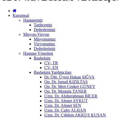
Kurumsal
Hastanemiz
Tarihçemiz
Değerlerimiz
Misyon-Vizyon
Misyonumuz
Vizyonumuz
Değerlerimiz
Hastane Yönetimi
Başhekim
CV- TR
CV- EN
Başhekim Yardımcıları
Dr. Öğr. Üyesi Hakan ŞIĞVA
Op. Dr. İsmail KIZILTAŞ
Op. Dr. Mert Cenker GÜNEY
Op. Dr. Mustafa TANER
Uzm. Dr. Abdurrahman BİÇER
Uzm. Dr. Ahmet AYKUT
Uzm. Dr. Ahmet ŞEN
Uzm. Dr. Cafer ALHAN
Uzm. Dr. Çiğdem AKKUŞ KUŞAN