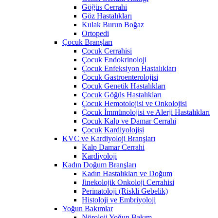
Göğüs Cerrahi
Göz Hastalıkları
Kulak Burun Boğaz
Ortopedi
Çocuk Branşları
Çocuk Cerrahisi
Çocuk Endokrinoloji
Çocuk Enfeksiyon Hastalıkları
Çocuk Gastroenterolojisi
Çocuk Genetik Hastalıkları
Çocuk Göğüs Hastalıkları
Çocuk Hemotolojisi ve Onkolojisi
Çocuk İmmünolojisi ve Alerji Hastalıkları
Çocuk Kalp ve Damar Cerrahi
Çocuk Kardiyolojisi
KVC ve Kardiyoloji Branşları
Kalp Damar Cerrahi
Kardiyoloji
Kadın Doğum Branşları
Kadın Hastalıkları ve Doğum
Jinekolojik Onkoloji Cerrahisi
Perinatoloji (Riskli Gebelik)
Histoloji ve Embriyoloji
Yoğun Bakımlar
Nöroloji Yoğun Bakım