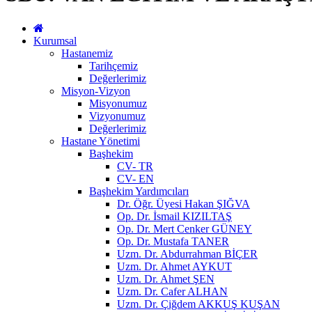
Kurumsal
Hastanemiz
Tarihçemiz
Değerlerimiz
Misyon-Vizyon
Misyonumuz
Vizyonumuz
Değerlerimiz
Hastane Yönetimi
Başhekim
CV- TR
CV- EN
Başhekim Yardımcıları
Dr. Öğr. Üyesi Hakan ŞIĞVA
Op. Dr. İsmail KIZILTAŞ
Op. Dr. Mert Cenker GÜNEY
Op. Dr. Mustafa TANER
Uzm. Dr. Abdurrahman BİÇER
Uzm. Dr. Ahmet AYKUT
Uzm. Dr. Ahmet ŞEN
Uzm. Dr. Cafer ALHAN
Uzm. Dr. Çiğdem AKKUŞ KUŞAN