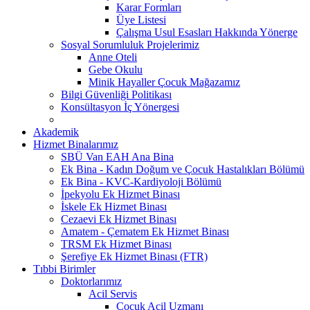
Karar Formları
Üye Listesi
Çalışma Usul Esasları Hakkında Yönerge
Sosyal Sorumluluk Projelerimiz
Anne Oteli
Gebe Okulu
Minik Hayaller Çocuk Mağazamız
Bilgi Güvenliği Politikası
Konsültasyon İç Yönergesi
Akademik
Hizmet Binalarımız
SBÜ Van EAH Ana Bina
Ek Bina - Kadın Doğum ve Çocuk Hastalıkları Bölümü
Ek Bina - KVC-Kardiyoloji Bölümü
İpekyolu Ek Hizmet Binası
İskele Ek Hizmet Binası
Cezaevi Ek Hizmet Binası
Amatem - Çematem Ek Hizmet Binası
TRSM Ek Hizmet Binası
Şerefiye Ek Hizmet Binası (FTR)
Tıbbi Birimler
Doktorlarımız
Acil Servis
Çocuk Acil Uzmanı