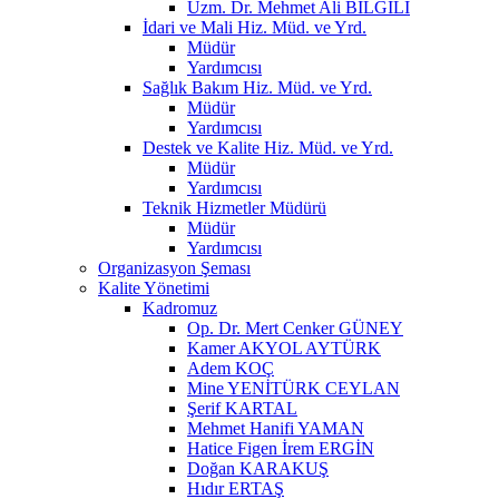
Uzm. Dr. Mehmet Ali BİLGİLİ
İdari ve Mali Hiz. Müd. ve Yrd.
Müdür
Yardımcısı
Sağlık Bakım Hiz. Müd. ve Yrd.
Müdür
Yardımcısı
Destek ve Kalite Hiz. Müd. ve Yrd.
Müdür
Yardımcısı
Teknik Hizmetler Müdürü
Müdür
Yardımcısı
Organizasyon Şeması
Kalite Yönetimi
Kadromuz
Op. Dr. Mert Cenker GÜNEY
Kamer AKYOL AYTÜRK
Adem KOÇ
Mine YENİTÜRK CEYLAN
Şerif KARTAL
Mehmet Hanifi YAMAN
Hatice Figen İrem ERGİN
Doğan KARAKUŞ
Hıdır ERTAŞ