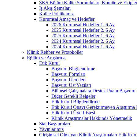
SKS Bölüm Kalite Sorumluları, Komite ve Ekiple
İş Akış Şemaları
Kalite Politikamız
Kurumsal Amaç ve Hedefler
2026 Kurumsal Hedefler 1. 6 Ay
2025 Kurumsal Hedefler 2. 6 Ay
2025 Kurumsal Hedefler 1. 6 Ay
2024 Kurumsal Hedefler 2. 6 Ay
2024 Kurumsal Hedefler 1. 6 Ay
Klinik Rehber ve Protokoller
Eğitim ve Araştırma
Etik Kurul
Başvuru Bilgilendirme
Başvuru Formları
Başvuru Ücretleri
Başvuru Üst Yazıları
Bilimsel Çalışmalara Destek Puanı Başvuru 
Diğer Gerekli Belgeler
Etik Kurul Bilgilendirme
Etik Kurul Onayı Gerektirmeyen Araştırma 
Etik Kurul Üye Listesi
Klinik Araştırmalar Hakkında Yönetmelik
Staj Başvuruları
Yayınlarımız
Girişimsel Olmayan Klinik Araştırmaları Etik Kur