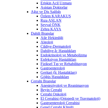
Erişkin Acil Uzmanı
Asistan Doktorlar
Ağız ve Diş Sağlığı
Özlem KARAKUŞ
Rıza ASLAN
Şevval ÖNK
Zehra KAYA
Dahili Branşlar
Aile Hekimliği
Algoloji
Cildiye-Dermatoloji
Dahiliye-İç Hastalıkları
Endokrinoloji ve Metabolizma
Enfeksiyon Hastalıkları
Fiziksel Tıp ve Rehabilitasyon
Gastroenteroloji
Geritari (İç Hastalıkları)
Göğüs Hastalıkları
Cerrahi Branşlar
Anesteziyoloji ve Reanimasyon
Beyin Cerrahi
Cerrahi Onkoloji
El Cerrahisi (Ortopedi ve Travmatoloji)
Gastroenteroloji Cerrahisi
Genel Cerrahi Kliniği