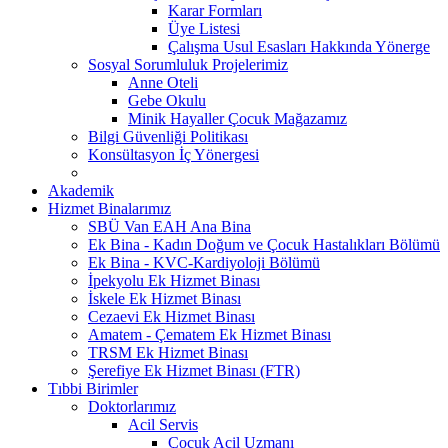
Karar Formları
Üye Listesi
Çalışma Usul Esasları Hakkında Yönerge
Sosyal Sorumluluk Projelerimiz
Anne Oteli
Gebe Okulu
Minik Hayaller Çocuk Mağazamız
Bilgi Güvenliği Politikası
Konsültasyon İç Yönergesi
Akademik
Hizmet Binalarımız
SBÜ Van EAH Ana Bina
Ek Bina - Kadın Doğum ve Çocuk Hastalıkları Bölümü
Ek Bina - KVC-Kardiyoloji Bölümü
İpekyolu Ek Hizmet Binası
İskele Ek Hizmet Binası
Cezaevi Ek Hizmet Binası
Amatem - Çematem Ek Hizmet Binası
TRSM Ek Hizmet Binası
Şerefiye Ek Hizmet Binası (FTR)
Tıbbi Birimler
Doktorlarımız
Acil Servis
Çocuk Acil Uzmanı