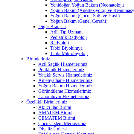
Yenidoğan Yoğun Bakım (Neonatoloji)
Yoğun Bakım (Anesteziyoloji ve Reanimas
Yoğun Bakım (Çocuk Sağ. ve Hast.)
Yoğun Bakım (Genel Cerrahi)
Diğer Branşlar
Adli Tıp Uzmanı
Pediatrik Radyoloji
Radyoloji
Tıbbi Biyokimya
Tıbbi Mikrobiyoloji
Birimlerimiz
Acil Sağlık Hizmetlerimiz
Poliklinik Hizmetlerimiz
Yataklı Servis Hizmetlerimiz
Ameliyathane Hizmetlerimiz
Yoğun Bakım Hizmetlerimiz
Görüntüleme Hizmetlerimiz
Laboratuvar Hizmetlerimiz
Özellikli Birimlerimiz
Akılcı İlaç Birimi
AMATEM Birimi
ÇEMATEM Birimi
Çocuk İzlem Merkezimiz
Diyaliz Ünitesi