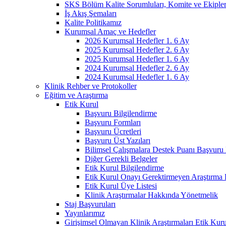
SKS Bölüm Kalite Sorumluları, Komite ve Ekiple
İş Akış Şemaları
Kalite Politikamız
Kurumsal Amaç ve Hedefler
2026 Kurumsal Hedefler 1. 6 Ay
2025 Kurumsal Hedefler 2. 6 Ay
2025 Kurumsal Hedefler 1. 6 Ay
2024 Kurumsal Hedefler 2. 6 Ay
2024 Kurumsal Hedefler 1. 6 Ay
Klinik Rehber ve Protokoller
Eğitim ve Araştırma
Etik Kurul
Başvuru Bilgilendirme
Başvuru Formları
Başvuru Ücretleri
Başvuru Üst Yazıları
Bilimsel Çalışmalara Destek Puanı Başvuru 
Diğer Gerekli Belgeler
Etik Kurul Bilgilendirme
Etik Kurul Onayı Gerektirmeyen Araştırma 
Etik Kurul Üye Listesi
Klinik Araştırmalar Hakkında Yönetmelik
Staj Başvuruları
Yayınlarımız
Girişimsel Olmayan Klinik Araştırmaları Etik Kur