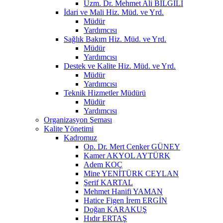
Uzm. Dr. Mehmet Ali BİLGİLİ
İdari ve Mali Hiz. Müd. ve Yrd.
Müdür
Yardımcısı
Sağlık Bakım Hiz. Müd. ve Yrd.
Müdür
Yardımcısı
Destek ve Kalite Hiz. Müd. ve Yrd.
Müdür
Yardımcısı
Teknik Hizmetler Müdürü
Müdür
Yardımcısı
Organizasyon Şeması
Kalite Yönetimi
Kadromuz
Op. Dr. Mert Cenker GÜNEY
Kamer AKYOL AYTÜRK
Adem KOÇ
Mine YENİTÜRK CEYLAN
Şerif KARTAL
Mehmet Hanifi YAMAN
Hatice Figen İrem ERGİN
Doğan KARAKUŞ
Hıdır ERTAŞ