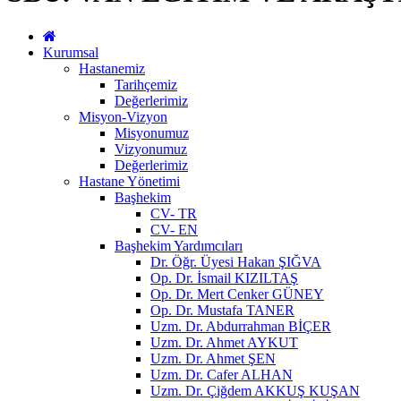
Kurumsal
Hastanemiz
Tarihçemiz
Değerlerimiz
Misyon-Vizyon
Misyonumuz
Vizyonumuz
Değerlerimiz
Hastane Yönetimi
Başhekim
CV- TR
CV- EN
Başhekim Yardımcıları
Dr. Öğr. Üyesi Hakan ŞIĞVA
Op. Dr. İsmail KIZILTAŞ
Op. Dr. Mert Cenker GÜNEY
Op. Dr. Mustafa TANER
Uzm. Dr. Abdurrahman BİÇER
Uzm. Dr. Ahmet AYKUT
Uzm. Dr. Ahmet ŞEN
Uzm. Dr. Cafer ALHAN
Uzm. Dr. Çiğdem AKKUŞ KUŞAN