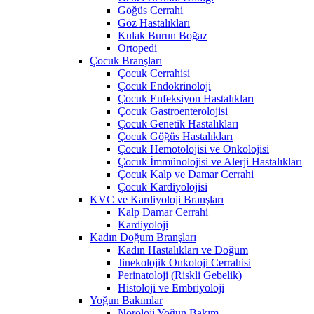
Göğüs Cerrahi
Göz Hastalıkları
Kulak Burun Boğaz
Ortopedi
Çocuk Branşları
Çocuk Cerrahisi
Çocuk Endokrinoloji
Çocuk Enfeksiyon Hastalıkları
Çocuk Gastroenterolojisi
Çocuk Genetik Hastalıkları
Çocuk Göğüs Hastalıkları
Çocuk Hemotolojisi ve Onkolojisi
Çocuk İmmünolojisi ve Alerji Hastalıkları
Çocuk Kalp ve Damar Cerrahi
Çocuk Kardiyolojisi
KVC ve Kardiyoloji Branşları
Kalp Damar Cerrahi
Kardiyoloji
Kadın Doğum Branşları
Kadın Hastalıkları ve Doğum
Jinekolojik Onkoloji Cerrahisi
Perinatoloji (Riskli Gebelik)
Histoloji ve Embriyoloji
Yoğun Bakımlar
Nöroloji Yoğun Bakım