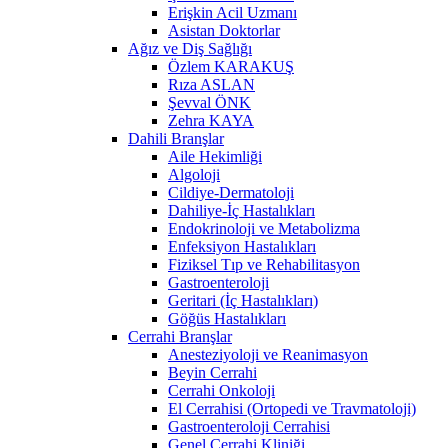
Erişkin Acil Uzmanı
Asistan Doktorlar
Ağız ve Diş Sağlığı
Özlem KARAKUŞ
Rıza ASLAN
Şevval ÖNK
Zehra KAYA
Dahili Branşlar
Aile Hekimliği
Algoloji
Cildiye-Dermatoloji
Dahiliye-İç Hastalıkları
Endokrinoloji ve Metabolizma
Enfeksiyon Hastalıkları
Fiziksel Tıp ve Rehabilitasyon
Gastroenteroloji
Geritari (İç Hastalıkları)
Göğüs Hastalıkları
Cerrahi Branşlar
Anesteziyoloji ve Reanimasyon
Beyin Cerrahi
Cerrahi Onkoloji
El Cerrahisi (Ortopedi ve Travmatoloji)
Gastroenteroloji Cerrahisi
Genel Cerrahi Kliniği