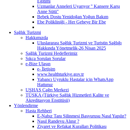
Eğitimi
Uzmanlar Anneleri Uyarıyor '' Kansere Karşı
Anne Sütü''
Bebek Dostu Yenidoğan Yoğun Bakım
Ebe Polikliniği - Her Gebeye Bir Ebe
Sağlık Turizmi
Hakkımızda
Uluslararası Sağlık Turizmi ve Turistin Sağlığı
Hakkında Yönetmelik-26 Nisan 2025
Sağlık Turizmi Hedeflerimiz
Sıkça Sorulan Sorular
e-Bize Ulaşın
e- İletişim
www.healthturkiye.gov.tr
Yabancı Uyruklu Hastalar için WhatsApp
Hattımız
USHAŞ Çağrı Merkezi
TÜSKA (Türkiye Sağlık Hizmetleri Kalite ve
Akreditasyon Enstitüsü)
Yönlendirme
Hasta Rehberi
E-Nabız Tanı Silinmesi Başvurusu Nasıl Yapılır?
Nasıl Randevu Alınır ?
Ziyaret ve Refakat Kuralları Politikası