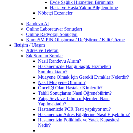
Evde Sağlık Hizmetleri Birimimiz
Hasta ve Hasta Yakını Bilgilendirme
Nöbetçi Eczaneler
Randevu Al
Online Laboratuvar Sonuçları
Online Radyoloji Sonuçları
KamuSM PIN Oluşturma / Değiştirme / Kilit Çözme
İletişim / Ulaşım
Adres ve Telefon
Sık Sorulan Sorular
Nasıl Randevu Alırım?
Hastanemizde Hangi Sağlık Hizmetleri
Sunulmaktadır?
Muayene Olmak İçin Gerekli Evraklar Nelerdir?
Nasıl Muayene Olurum ?
Önceliği Olan Hastalar Kimlerdir?
Tahlil Sonuçlarını Nasıl Öğrenebilirim?
Yatış, Sevk ve Taburcu İşlemleri Nasıl
Yapılmaktadır?
Hastanenizde PCR Testi yapılıyor mu?
Hastanenizin Adres Bilgilerine Nasıl Erişebiliriz?
Hastanenizin Poliklinik ve Yatak Kapasitesi
Nedir?