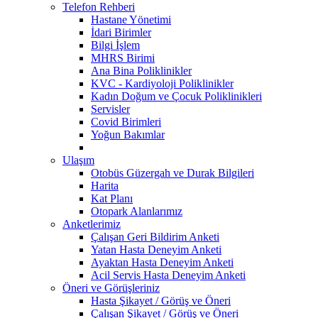
Telefon Rehberi
Hastane Yönetimi
İdari Birimler
Bilgi İşlem
MHRS Birimi
Ana Bina Poliklinikler
KVC - Kardiyoloji Poliklinikler
Kadın Doğum ve Çocuk Poliklinikleri
Servisler
Covid Birimleri
Yoğun Bakımlar
Ulaşım
Otobüs Güzergah ve Durak Bilgileri
Harita
Kat Planı
Otopark Alanlarımız
Anketlerimiz
Çalışan Geri Bildirim Anketi
Yatan Hasta Deneyim Anketi
Ayaktan Hasta Deneyim Anketi
Acil Servis Hasta Deneyim Anketi
Öneri ve Görüşleriniz
Hasta Şikayet / Görüş ve Öneri
Çalışan Şikayet / Görüş ve Öneri