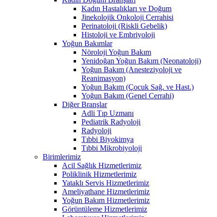
Kadın Hastalıkları ve Doğum
Jinekolojik Onkoloji Cerrahisi
Perinatoloji (Riskli Gebelik)
Histoloji ve Embriyoloji
Yoğun Bakımlar
Nöroloji Yoğun Bakım
Yenidoğan Yoğun Bakım (Neonatoloji)
Yoğun Bakım (Anesteziyoloji ve
Reanimasyon)
Yoğun Bakım (Çocuk Sağ. ve Hast.)
Yoğun Bakım (Genel Cerrahi)
Diğer Branşlar
Adli Tıp Uzmanı
Pediatrik Radyoloji
Radyoloji
Tıbbi Biyokimya
Tıbbi Mikrobiyoloji
Birimlerimiz
Acil Sağlık Hizmetlerimiz
Poliklinik Hizmetlerimiz
Yataklı Servis Hizmetlerimiz
Ameliyathane Hizmetlerimiz
Yoğun Bakım Hizmetlerimiz
Görüntüleme Hizmetlerimiz