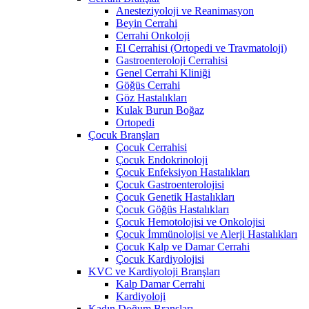
Anesteziyoloji ve Reanimasyon
Beyin Cerrahi
Cerrahi Onkoloji
El Cerrahisi (Ortopedi ve Travmatoloji)
Gastroenteroloji Cerrahisi
Genel Cerrahi Kliniği
Göğüs Cerrahi
Göz Hastalıkları
Kulak Burun Boğaz
Ortopedi
Çocuk Branşları
Çocuk Cerrahisi
Çocuk Endokrinoloji
Çocuk Enfeksiyon Hastalıkları
Çocuk Gastroenterolojisi
Çocuk Genetik Hastalıkları
Çocuk Göğüs Hastalıkları
Çocuk Hemotolojisi ve Onkolojisi
Çocuk İmmünolojisi ve Alerji Hastalıkları
Çocuk Kalp ve Damar Cerrahi
Çocuk Kardiyolojisi
KVC ve Kardiyoloji Branşları
Kalp Damar Cerrahi
Kardiyoloji
Kadın Doğum Branşları