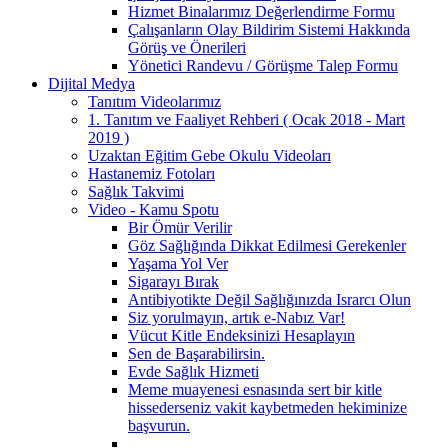
Hizmet Binalarımız Değerlendirme Formu
Çalışanların Olay Bildirim Sistemi Hakkında
Görüş ve Önerileri
Yönetici Randevu / Görüşme Talep Formu
Dijital Medya
Tanıtım Videolarımız
1. Tanıtım ve Faaliyet Rehberi ( Ocak 2018 - Mart
2019 )
Uzaktan Eğitim Gebe Okulu Videoları
Hastanemiz Fotoları
Sağlık Takvimi
Video - Kamu Spotu
Bir Ömür Verilir
Göz Sağlığında Dikkat Edilmesi Gerekenler
Yaşama Yol Ver
Sigarayı Bırak
Antibiyotikte Değil Sağlığınızda Israrcı Olun
Siz yorulmayın, artık e-Nabız Var!
Vücut Kitle Endeksinizi Hesaplayın
Sen de Başarabilirsin.
Evde Sağlık Hizmeti
Meme muayenesi esnasında sert bir kitle
hissederseniz vakit kaybetmeden hekiminize
başvurun.