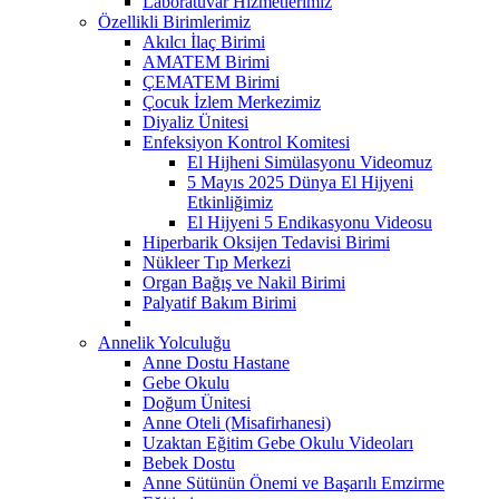
Laboratuvar Hizmetlerimiz
Özellikli Birimlerimiz
Akılcı İlaç Birimi
AMATEM Birimi
ÇEMATEM Birimi
Çocuk İzlem Merkezimiz
Diyaliz Ünitesi
Enfeksiyon Kontrol Komitesi
El Hijheni Simülasyonu Videomuz
5 Mayıs 2025 Dünya El Hijyeni
Etkinliğimiz
El Hijyeni 5 Endikasyonu Videosu
Hiperbarik Oksijen Tedavisi Birimi
Nükleer Tıp Merkezi
Organ Bağış ve Nakil Birimi
Palyatif Bakım Birimi
Annelik Yolculuğu
Anne Dostu Hastane
Gebe Okulu
Doğum Ünitesi
Anne Oteli (Misafirhanesi)
Uzaktan Eğitim Gebe Okulu Videoları
Bebek Dostu
Anne Sütünün Önemi ve Başarılı Emzirme