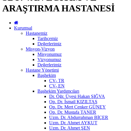
ARAŞTIRMA HASTANESİ
Kurumsal
Hastanemiz
Tarihçemiz
Değerlerimiz
Misyon-Vizyon
Misyonumuz
Vizyonumuz
Değerlerimiz
Hastane Yönetimi
Başhekim
CV- TR
CV- EN
Başhekim Yardımcıları
Dr. Öğr. Üyesi Hakan ŞIĞVA
Op. Dr. İsmail KIZILTAŞ
Op. Dr. Mert Cenker GÜNEY
Op. Dr. Mustafa TANER
Uzm. Dr. Abdurrahman BİÇER
Uzm. Dr. Ahmet AYKUT
Uzm. Dr. Ahmet ŞEN