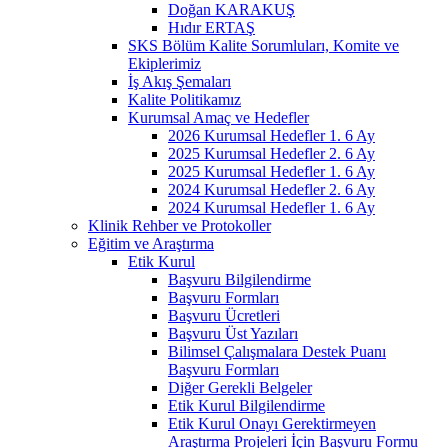
Doğan KARAKUŞ
Hıdır ERTAŞ
SKS Bölüm Kalite Sorumluları, Komite ve
Ekiplerimiz
İş Akış Şemaları
Kalite Politikamız
Kurumsal Amaç ve Hedefler
2026 Kurumsal Hedefler 1. 6 Ay
2025 Kurumsal Hedefler 2. 6 Ay
2025 Kurumsal Hedefler 1. 6 Ay
2024 Kurumsal Hedefler 2. 6 Ay
2024 Kurumsal Hedefler 1. 6 Ay
Klinik Rehber ve Protokoller
Eğitim ve Araştırma
Etik Kurul
Başvuru Bilgilendirme
Başvuru Formları
Başvuru Ücretleri
Başvuru Üst Yazıları
Bilimsel Çalışmalara Destek Puanı
Başvuru Formları
Diğer Gerekli Belgeler
Etik Kurul Bilgilendirme
Etik Kurul Onayı Gerektirmeyen
Araştırma Projeleri İçin Başvuru Formu