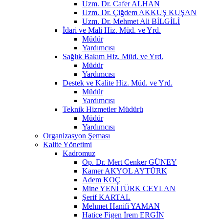
Uzm. Dr. Cafer ALHAN
Uzm. Dr. Çiğdem AKKUŞ KUŞAN
Uzm. Dr. Mehmet Ali BİLGİLİ
İdari ve Mali Hiz. Müd. ve Yrd.
Müdür
Yardımcısı
Sağlık Bakım Hiz. Müd. ve Yrd.
Müdür
Yardımcısı
Destek ve Kalite Hiz. Müd. ve Yrd.
Müdür
Yardımcısı
Teknik Hizmetler Müdürü
Müdür
Yardımcısı
Organizasyon Şeması
Kalite Yönetimi
Kadromuz
Op. Dr. Mert Cenker GÜNEY
Kamer AKYOL AYTÜRK
Adem KOÇ
Mine YENİTÜRK CEYLAN
Şerif KARTAL
Mehmet Hanifi YAMAN
Hatice Figen İrem ERGİN