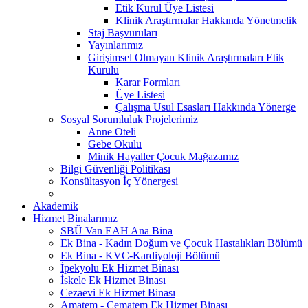
Etik Kurul Üye Listesi
Klinik Araştırmalar Hakkında Yönetmelik
Staj Başvuruları
Yayınlarımız
Girişimsel Olmayan Klinik Araştırmaları Etik
Kurulu
Karar Formları
Üye Listesi
Çalışma Usul Esasları Hakkında Yönerge
Sosyal Sorumluluk Projelerimiz
Anne Oteli
Gebe Okulu
Minik Hayaller Çocuk Mağazamız
Bilgi Güvenliği Politikası
Konsültasyon İç Yönergesi
Akademik
Hizmet Binalarımız
SBÜ Van EAH Ana Bina
Ek Bina - Kadın Doğum ve Çocuk Hastalıkları Bölümü
Ek Bina - KVC-Kardiyoloji Bölümü
İpekyolu Ek Hizmet Binası
İskele Ek Hizmet Binası
Cezaevi Ek Hizmet Binası
Amatem - Çematem Ek Hizmet Binası