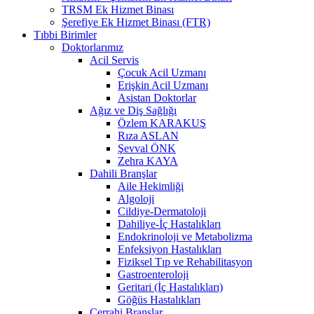
TRSM Ek Hizmet Binası
Şerefiye Ek Hizmet Binası (FTR)
Tıbbi Birimler
Doktorlarımız
Acil Servis
Çocuk Acil Uzmanı
Erişkin Acil Uzmanı
Asistan Doktorlar
Ağız ve Diş Sağlığı
Özlem KARAKUŞ
Rıza ASLAN
Şevval ÖNK
Zehra KAYA
Dahili Branşlar
Aile Hekimliği
Algoloji
Cildiye-Dermatoloji
Dahiliye-İç Hastalıkları
Endokrinoloji ve Metabolizma
Enfeksiyon Hastalıkları
Fiziksel Tıp ve Rehabilitasyon
Gastroenteroloji
Geritari (İç Hastalıkları)
Göğüs Hastalıkları
Cerrahi Branşlar