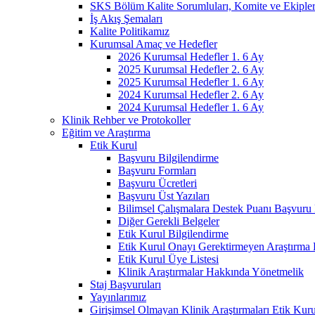
SKS Bölüm Kalite Sorumluları, Komite ve Ekiple
İş Akış Şemaları
Kalite Politikamız
Kurumsal Amaç ve Hedefler
2026 Kurumsal Hedefler 1. 6 Ay
2025 Kurumsal Hedefler 2. 6 Ay
2025 Kurumsal Hedefler 1. 6 Ay
2024 Kurumsal Hedefler 2. 6 Ay
2024 Kurumsal Hedefler 1. 6 Ay
Klinik Rehber ve Protokoller
Eğitim ve Araştırma
Etik Kurul
Başvuru Bilgilendirme
Başvuru Formları
Başvuru Ücretleri
Başvuru Üst Yazıları
Bilimsel Çalışmalara Destek Puanı Başvuru 
Diğer Gerekli Belgeler
Etik Kurul Bilgilendirme
Etik Kurul Onayı Gerektirmeyen Araştırma 
Etik Kurul Üye Listesi
Klinik Araştırmalar Hakkında Yönetmelik
Staj Başvuruları
Yayınlarımız
Girişimsel Olmayan Klinik Araştırmaları Etik Kur