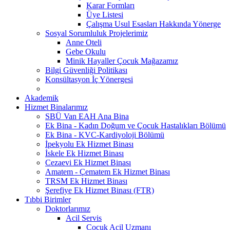
Karar Formları
Üye Listesi
Çalışma Usul Esasları Hakkında Yönerge
Sosyal Sorumluluk Projelerimiz
Anne Oteli
Gebe Okulu
Minik Hayaller Çocuk Mağazamız
Bilgi Güvenliği Politikası
Konsültasyon İç Yönergesi
Akademik
Hizmet Binalarımız
SBÜ Van EAH Ana Bina
Ek Bina - Kadın Doğum ve Çocuk Hastalıkları Bölümü
Ek Bina - KVC-Kardiyoloji Bölümü
İpekyolu Ek Hizmet Binası
İskele Ek Hizmet Binası
Cezaevi Ek Hizmet Binası
Amatem - Çematem Ek Hizmet Binası
TRSM Ek Hizmet Binası
Şerefiye Ek Hizmet Binası (FTR)
Tıbbi Birimler
Doktorlarımız
Acil Servis
Çocuk Acil Uzmanı