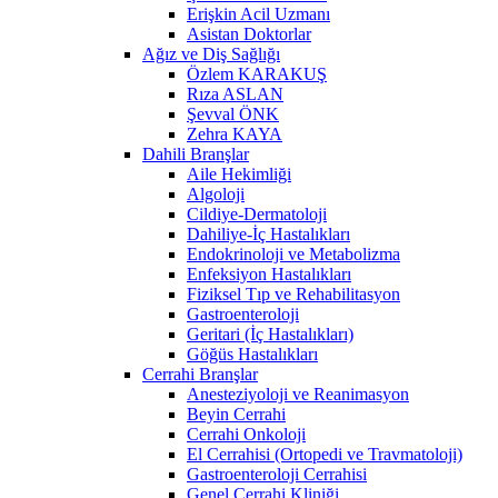
Erişkin Acil Uzmanı
Asistan Doktorlar
Ağız ve Diş Sağlığı
Özlem KARAKUŞ
Rıza ASLAN
Şevval ÖNK
Zehra KAYA
Dahili Branşlar
Aile Hekimliği
Algoloji
Cildiye-Dermatoloji
Dahiliye-İç Hastalıkları
Endokrinoloji ve Metabolizma
Enfeksiyon Hastalıkları
Fiziksel Tıp ve Rehabilitasyon
Gastroenteroloji
Geritari (İç Hastalıkları)
Göğüs Hastalıkları
Cerrahi Branşlar
Anesteziyoloji ve Reanimasyon
Beyin Cerrahi
Cerrahi Onkoloji
El Cerrahisi (Ortopedi ve Travmatoloji)
Gastroenteroloji Cerrahisi
Genel Cerrahi Kliniği