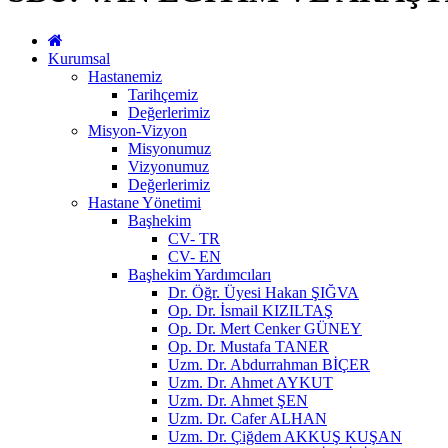
Kurumsal
Hastanemiz
Tarihçemiz
Değerlerimiz
Misyon-Vizyon
Misyonumuz
Vizyonumuz
Değerlerimiz
Hastane Yönetimi
Başhekim
CV- TR
CV- EN
Başhekim Yardımcıları
Dr. Öğr. Üyesi Hakan ŞIĞVA
Op. Dr. İsmail KIZILTAŞ
Op. Dr. Mert Cenker GÜNEY
Op. Dr. Mustafa TANER
Uzm. Dr. Abdurrahman BİÇER
Uzm. Dr. Ahmet AYKUT
Uzm. Dr. Ahmet ŞEN
Uzm. Dr. Cafer ALHAN
Uzm. Dr. Çiğdem AKKUŞ KUŞAN