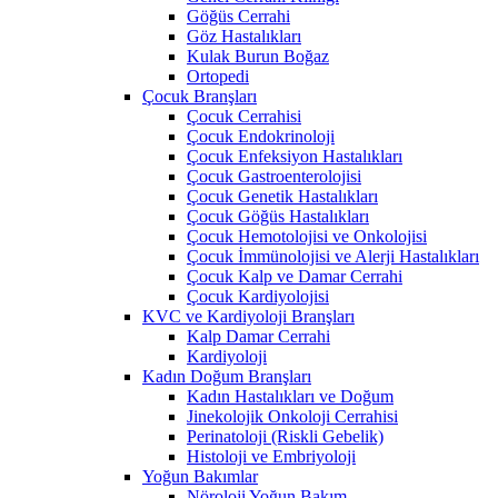
Göğüs Cerrahi
Göz Hastalıkları
Kulak Burun Boğaz
Ortopedi
Çocuk Branşları
Çocuk Cerrahisi
Çocuk Endokrinoloji
Çocuk Enfeksiyon Hastalıkları
Çocuk Gastroenterolojisi
Çocuk Genetik Hastalıkları
Çocuk Göğüs Hastalıkları
Çocuk Hemotolojisi ve Onkolojisi
Çocuk İmmünolojisi ve Alerji Hastalıkları
Çocuk Kalp ve Damar Cerrahi
Çocuk Kardiyolojisi
KVC ve Kardiyoloji Branşları
Kalp Damar Cerrahi
Kardiyoloji
Kadın Doğum Branşları
Kadın Hastalıkları ve Doğum
Jinekolojik Onkoloji Cerrahisi
Perinatoloji (Riskli Gebelik)
Histoloji ve Embriyoloji
Yoğun Bakımlar
Nöroloji Yoğun Bakım