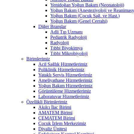
Yenidoğan Yoğun Bakım (Neonatoloji)
Yoğun Bakım (Anesteziyoloji ve Reanimas
Yoğun Bakım (Çocuk Sağ. ve Hast.)
Yoğun Bakım (Genel Cerrahi)
Diğer Branşlar
Adli Tıp Uzmanı
Pediatrik Radyoloji
Radyoloji
Tıbbi Biyokimya
Tıbbi Mikrobiyoloji
Birimlerimiz
Acil Sağlık Hizmetlerimiz
Poliklinik Hizmetlerimiz
Yataklı Servis Hizmetlerimiz
Ameliyathane Hizmetlerimiz
Yoğun Bakım Hizmetlerimiz
Görüntüleme Hizmetlerimiz
Laboratuvar Hizmetlerimiz
Özellikli Birimlerimiz
Akılcı İlaç Birimi
AMATEM Birimi
ÇEMATEM Birimi
Çocuk İzlem Merkezimiz
Diyaliz Ünitesi