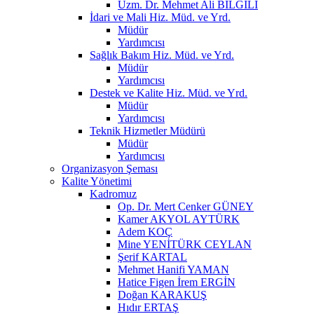
Uzm. Dr. Mehmet Ali BİLGİLİ
İdari ve Mali Hiz. Müd. ve Yrd.
Müdür
Yardımcısı
Sağlık Bakım Hiz. Müd. ve Yrd.
Müdür
Yardımcısı
Destek ve Kalite Hiz. Müd. ve Yrd.
Müdür
Yardımcısı
Teknik Hizmetler Müdürü
Müdür
Yardımcısı
Organizasyon Şeması
Kalite Yönetimi
Kadromuz
Op. Dr. Mert Cenker GÜNEY
Kamer AKYOL AYTÜRK
Adem KOÇ
Mine YENİTÜRK CEYLAN
Şerif KARTAL
Mehmet Hanifi YAMAN
Hatice Figen İrem ERGİN
Doğan KARAKUŞ
Hıdır ERTAŞ