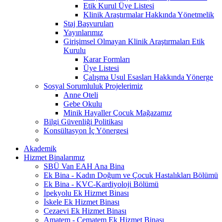
Etik Kurul Üye Listesi
Klinik Araştırmalar Hakkında Yönetmelik
Staj Başvuruları
Yayınlarımız
Girişimsel Olmayan Klinik Araştırmaları Etik
Kurulu
Karar Formları
Üye Listesi
Çalışma Usul Esasları Hakkında Yönerge
Sosyal Sorumluluk Projelerimiz
Anne Oteli
Gebe Okulu
Minik Hayaller Çocuk Mağazamız
Bilgi Güvenliği Politikası
Konsültasyon İç Yönergesi
Akademik
Hizmet Binalarımız
SBÜ Van EAH Ana Bina
Ek Bina - Kadın Doğum ve Çocuk Hastalıkları Bölümü
Ek Bina - KVC-Kardiyoloji Bölümü
İpekyolu Ek Hizmet Binası
İskele Ek Hizmet Binası
Cezaevi Ek Hizmet Binası
Amatem - Çematem Ek Hizmet Binası