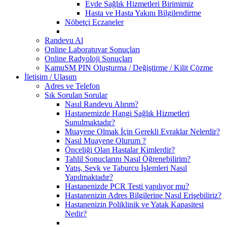
Evde Sağlık Hizmetleri Birimimiz
Hasta ve Hasta Yakını Bilgilendirme
Nöbetçi Eczaneler
Randevu Al
Online Laboratuvar Sonuçları
Online Radyoloji Sonuçları
KamuSM PIN Oluşturma / Değiştirme / Kilit Çözme
İletişim / Ulaşım
Adres ve Telefon
Sık Sorulan Sorular
Nasıl Randevu Alırım?
Hastanemizde Hangi Sağlık Hizmetleri
Sunulmaktadır?
Muayene Olmak İçin Gerekli Evraklar Nelerdir?
Nasıl Muayene Olurum ?
Önceliği Olan Hastalar Kimlerdir?
Tahlil Sonuçlarını Nasıl Öğrenebilirim?
Yatış, Sevk ve Taburcu İşlemleri Nasıl
Yapılmaktadır?
Hastanenizde PCR Testi yapılıyor mu?
Hastanenizin Adres Bilgilerine Nasıl Erişebiliriz?
Hastanenizin Poliklinik ve Yatak Kapasitesi
Nedir?