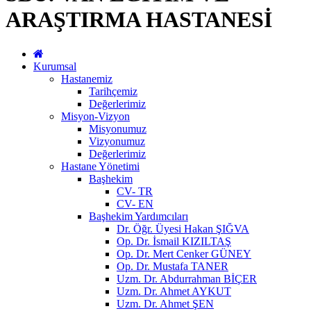
ARAŞTIRMA HASTANESİ
Kurumsal
Hastanemiz
Tarihçemiz
Değerlerimiz
Misyon-Vizyon
Misyonumuz
Vizyonumuz
Değerlerimiz
Hastane Yönetimi
Başhekim
CV- TR
CV- EN
Başhekim Yardımcıları
Dr. Öğr. Üyesi Hakan ŞIĞVA
Op. Dr. İsmail KIZILTAŞ
Op. Dr. Mert Cenker GÜNEY
Op. Dr. Mustafa TANER
Uzm. Dr. Abdurrahman BİÇER
Uzm. Dr. Ahmet AYKUT
Uzm. Dr. Ahmet ŞEN