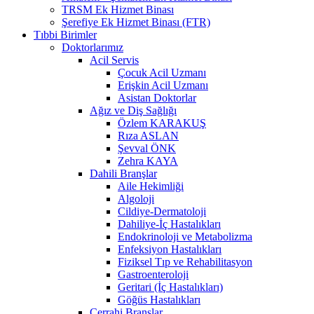
TRSM Ek Hizmet Binası
Şerefiye Ek Hizmet Binası (FTR)
Tıbbi Birimler
Doktorlarımız
Acil Servis
Çocuk Acil Uzmanı
Erişkin Acil Uzmanı
Asistan Doktorlar
Ağız ve Diş Sağlığı
Özlem KARAKUŞ
Rıza ASLAN
Şevval ÖNK
Zehra KAYA
Dahili Branşlar
Aile Hekimliği
Algoloji
Cildiye-Dermatoloji
Dahiliye-İç Hastalıkları
Endokrinoloji ve Metabolizma
Enfeksiyon Hastalıkları
Fiziksel Tıp ve Rehabilitasyon
Gastroenteroloji
Geritari (İç Hastalıkları)
Göğüs Hastalıkları
Cerrahi Branşlar