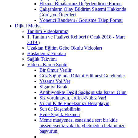
Hizmet Binalarımız Değerlendirme Formu
Çalışanların Olay Bildirim Sistemi Hakkında
Görüş ve Önerileri
Yönetici Randevu / Görüşme Talep Formu
Dijital Medya
Tanıtım Videolarımız
1. Tanıtım ve Faaliyet Rehberi ( Ocak 2018 - Mart
2019 )
Uzaktan Eğitim Gebe Okulu Videoları
Hastanemiz Fotoları
Sağlık Takvimi
Video - Kamu Spotu
Bir Ömür Verilir
Göz Sağlığında Dikkat Edilmesi Gerekenler
Yaşama Yol Ver
Sigarayı Bırak
Antibiyotikte Değil Sağlığınızda Israrcı Olun
Siz yorulmayın, artık e-Nabız Var!
Vücut Kitle Endeksinizi Hesaplayın
Sen de Başarabilirsin.
Evde Sağlık Hizmeti
Meme muayenesi esnasında sert bir kitle
hissederseniz vakit kaybetmeden hekiminize
başvurun.