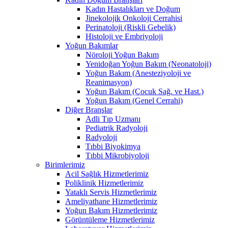
Kadın Hastalıkları ve Doğum
Jinekolojik Onkoloji Cerrahisi
Perinatoloji (Riskli Gebelik)
Histoloji ve Embriyoloji
Yoğun Bakımlar
Nöroloji Yoğun Bakım
Yenidoğan Yoğun Bakım (Neonatoloji)
Yoğun Bakım (Anesteziyoloji ve
Reanimasyon)
Yoğun Bakım (Çocuk Sağ. ve Hast.)
Yoğun Bakım (Genel Cerrahi)
Diğer Branşlar
Adli Tıp Uzmanı
Pediatrik Radyoloji
Radyoloji
Tıbbi Biyokimya
Tıbbi Mikrobiyoloji
Birimlerimiz
Acil Sağlık Hizmetlerimiz
Poliklinik Hizmetlerimiz
Yataklı Servis Hizmetlerimiz
Ameliyathane Hizmetlerimiz
Yoğun Bakım Hizmetlerimiz
Görüntüleme Hizmetlerimiz