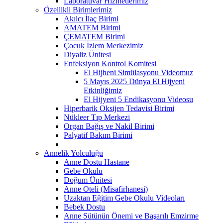
Laboratuvar Hizmetlerimiz
Özellikli Birimlerimiz
Akılcı İlaç Birimi
AMATEM Birimi
ÇEMATEM Birimi
Çocuk İzlem Merkezimiz
Diyaliz Ünitesi
Enfeksiyon Kontrol Komitesi
El Hijheni Simülasyonu Videomuz
5 Mayıs 2025 Dünya El Hijyeni
Etkinliğimiz
El Hijyeni 5 Endikasyonu Videosu
Hiperbarik Oksijen Tedavisi Birimi
Nükleer Tıp Merkezi
Organ Bağış ve Nakil Birimi
Palyatif Bakım Birimi
Annelik Yolculuğu
Anne Dostu Hastane
Gebe Okulu
Doğum Ünitesi
Anne Oteli (Misafirhanesi)
Uzaktan Eğitim Gebe Okulu Videoları
Bebek Dostu
Anne Sütünün Önemi ve Başarılı Emzirme