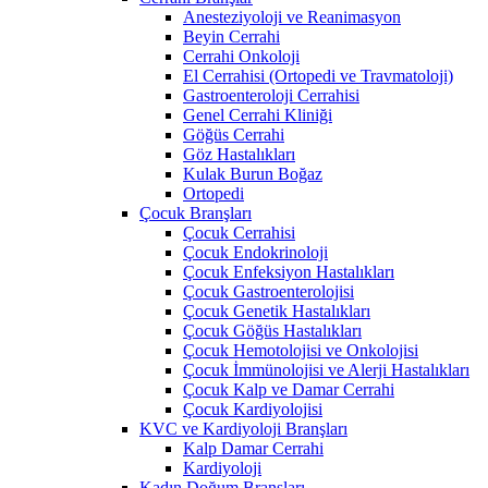
Anesteziyoloji ve Reanimasyon
Beyin Cerrahi
Cerrahi Onkoloji
El Cerrahisi (Ortopedi ve Travmatoloji)
Gastroenteroloji Cerrahisi
Genel Cerrahi Kliniği
Göğüs Cerrahi
Göz Hastalıkları
Kulak Burun Boğaz
Ortopedi
Çocuk Branşları
Çocuk Cerrahisi
Çocuk Endokrinoloji
Çocuk Enfeksiyon Hastalıkları
Çocuk Gastroenterolojisi
Çocuk Genetik Hastalıkları
Çocuk Göğüs Hastalıkları
Çocuk Hemotolojisi ve Onkolojisi
Çocuk İmmünolojisi ve Alerji Hastalıkları
Çocuk Kalp ve Damar Cerrahi
Çocuk Kardiyolojisi
KVC ve Kardiyoloji Branşları
Kalp Damar Cerrahi
Kardiyoloji
Kadın Doğum Branşları