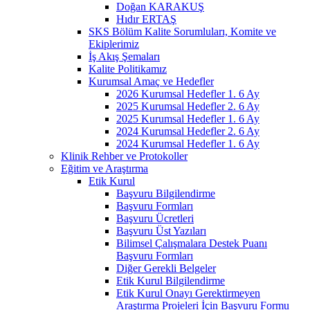
Doğan KARAKUŞ
Hıdır ERTAŞ
SKS Bölüm Kalite Sorumluları, Komite ve
Ekiplerimiz
İş Akış Şemaları
Kalite Politikamız
Kurumsal Amaç ve Hedefler
2026 Kurumsal Hedefler 1. 6 Ay
2025 Kurumsal Hedefler 2. 6 Ay
2025 Kurumsal Hedefler 1. 6 Ay
2024 Kurumsal Hedefler 2. 6 Ay
2024 Kurumsal Hedefler 1. 6 Ay
Klinik Rehber ve Protokoller
Eğitim ve Araştırma
Etik Kurul
Başvuru Bilgilendirme
Başvuru Formları
Başvuru Ücretleri
Başvuru Üst Yazıları
Bilimsel Çalışmalara Destek Puanı
Başvuru Formları
Diğer Gerekli Belgeler
Etik Kurul Bilgilendirme
Etik Kurul Onayı Gerektirmeyen
Araştırma Projeleri İçin Başvuru Formu