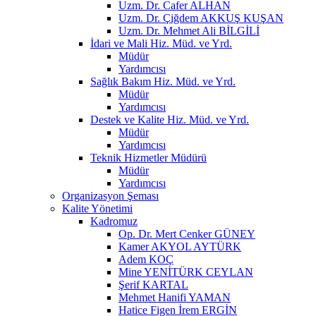
Uzm. Dr. Cafer ALHAN
Uzm. Dr. Çiğdem AKKUŞ KUŞAN
Uzm. Dr. Mehmet Ali BİLGİLİ
İdari ve Mali Hiz. Müd. ve Yrd.
Müdür
Yardımcısı
Sağlık Bakım Hiz. Müd. ve Yrd.
Müdür
Yardımcısı
Destek ve Kalite Hiz. Müd. ve Yrd.
Müdür
Yardımcısı
Teknik Hizmetler Müdürü
Müdür
Yardımcısı
Organizasyon Şeması
Kalite Yönetimi
Kadromuz
Op. Dr. Mert Cenker GÜNEY
Kamer AKYOL AYTÜRK
Adem KOÇ
Mine YENİTÜRK CEYLAN
Şerif KARTAL
Mehmet Hanifi YAMAN
Hatice Figen İrem ERGİN