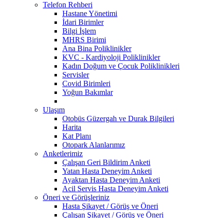
Telefon Rehberi
Hastane Yönetimi
İdari Birimler
Bilgi İşlem
MHRS Birimi
Ana Bina Poliklinikler
KVC - Kardiyoloji Poliklinikler
Kadın Doğum ve Çocuk Poliklinikleri
Servisler
Covid Birimleri
Yoğun Bakımlar
Ulaşım
Otobüs Güzergah ve Durak Bilgileri
Harita
Kat Planı
Otopark Alanlarımız
Anketlerimiz
Çalışan Geri Bildirim Anketi
Yatan Hasta Deneyim Anketi
Ayaktan Hasta Deneyim Anketi
Acil Servis Hasta Deneyim Anketi
Öneri ve Görüşleriniz
Hasta Şikayet / Görüş ve Öneri
Çalışan Şikayet / Görüş ve Öneri