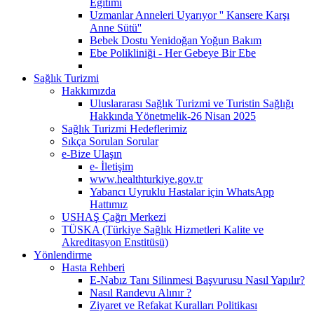
Eğitimi
Uzmanlar Anneleri Uyarıyor '' Kansere Karşı
Anne Sütü''
Bebek Dostu Yenidoğan Yoğun Bakım
Ebe Polikliniği - Her Gebeye Bir Ebe
Sağlık Turizmi
Hakkımızda
Uluslararası Sağlık Turizmi ve Turistin Sağlığı
Hakkında Yönetmelik-26 Nisan 2025
Sağlık Turizmi Hedeflerimiz
Sıkça Sorulan Sorular
e-Bize Ulaşın
e- İletişim
www.healthturkiye.gov.tr
Yabancı Uyruklu Hastalar için WhatsApp
Hattımız
USHAŞ Çağrı Merkezi
TÜSKA (Türkiye Sağlık Hizmetleri Kalite ve
Akreditasyon Enstitüsü)
Yönlendirme
Hasta Rehberi
E-Nabız Tanı Silinmesi Başvurusu Nasıl Yapılır?
Nasıl Randevu Alınır ?
Ziyaret ve Refakat Kuralları Politikası