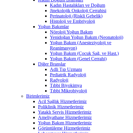
Kadın Hastalıkları ve Doğum
Jinekolojik Onkoloji Cerrahisi
Perinatoloji (Riskli Gebelik)
Histoloji ve Embriyoloji
Yoğun Bakımlar
Nöroloji Yoğun Bakım
Yenidoğan Yoğun Bakım (Neonatoloji)
Yoğun Bakım (Anesteziyoloji ve
Reanimasyon)
Yoğun Bakım (Çocuk Sağ. ve Hast.)
Yoğun Bakım (Genel Cerrahi)
Diğer Branşlar
Adli Tıp Uzmanı
Pediatrik Radyoloji
Radyoloji
Tıbbi Biyokimya
Tıbbi Mikrobiyoloji
Birimlerimiz
Acil Sağlık Hizmetlerimiz
Poliklinik Hizmetlerimiz
Yataklı Servis Hizmetlerimiz
Ameliyathane Hizmetlerimiz
Yoğun Bakım Hizmetlerimiz
Görüntüleme Hizmetlerimiz