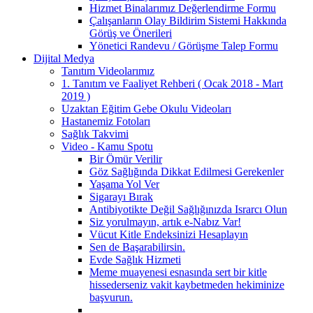
Hizmet Binalarımız Değerlendirme Formu
Çalışanların Olay Bildirim Sistemi Hakkında
Görüş ve Önerileri
Yönetici Randevu / Görüşme Talep Formu
Dijital Medya
Tanıtım Videolarımız
1. Tanıtım ve Faaliyet Rehberi ( Ocak 2018 - Mart
2019 )
Uzaktan Eğitim Gebe Okulu Videoları
Hastanemiz Fotoları
Sağlık Takvimi
Video - Kamu Spotu
Bir Ömür Verilir
Göz Sağlığında Dikkat Edilmesi Gerekenler
Yaşama Yol Ver
Sigarayı Bırak
Antibiyotikte Değil Sağlığınızda Israrcı Olun
Siz yorulmayın, artık e-Nabız Var!
Vücut Kitle Endeksinizi Hesaplayın
Sen de Başarabilirsin.
Evde Sağlık Hizmeti
Meme muayenesi esnasında sert bir kitle
hissederseniz vakit kaybetmeden hekiminize
başvurun.