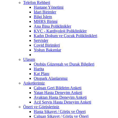
Telefon Rehberi
Hastane Yönetimi
İdari Birimler
Bilgi İşlem
MHRS Birimi
Ana Bina Poliklinikler
KVC - Kardiyoloji Poliklinikler
Kadın Doğum ve Çocuk Poliklinikleri
Servisler
Covid Birimleri
Yoğun Bakımlar
Ulaşım
Otobüs Güzergah ve Durak Bilgileri
Harita
Kat Planı
Otopark Alanlarımız
Anketlerimiz
Çalışan Geri Bildirim Anketi
Yatan Hasta Deneyim Anketi
Ayaktan Hasta Deneyim Anketi
Acil Servis Hasta Deneyim Anketi
Öneri ve Görüşleriniz
Hasta Şikayet / Görüş ve Öneri
Çalışan Şikayet / Görüş ve Öneri