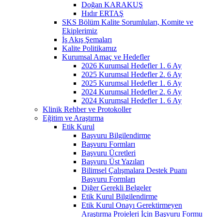
Doğan KARAKUŞ
Hıdır ERTAŞ
SKS Bölüm Kalite Sorumluları, Komite ve
Ekiplerimiz
İş Akış Şemaları
Kalite Politikamız
Kurumsal Amaç ve Hedefler
2026 Kurumsal Hedefler 1. 6 Ay
2025 Kurumsal Hedefler 2. 6 Ay
2025 Kurumsal Hedefler 1. 6 Ay
2024 Kurumsal Hedefler 2. 6 Ay
2024 Kurumsal Hedefler 1. 6 Ay
Klinik Rehber ve Protokoller
Eğitim ve Araştırma
Etik Kurul
Başvuru Bilgilendirme
Başvuru Formları
Başvuru Ücretleri
Başvuru Üst Yazıları
Bilimsel Çalışmalara Destek Puanı
Başvuru Formları
Diğer Gerekli Belgeler
Etik Kurul Bilgilendirme
Etik Kurul Onayı Gerektirmeyen
Araştırma Projeleri İçin Başvuru Formu