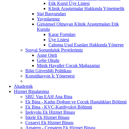
Etik Kurul Üye Listesi
Klinik Araştırmalar Hakkında Yönetmelik
Staj Başvuruları
Yayınlarımız
Girişimsel Olmayan Klinik Araştırmaları Etik
Kurulu
Karar Formları
Üye Listesi
Çalışma Usul Esasları Hakkında Yönerge
Sosyal Sorumluluk Projelerimiz
Anne Oteli
Gebe Okulu
Minik Hayaller Çocuk Mağazamız
Bilgi Güvenliği Politikası
Konsültasyon İç Yönergesi
Akademik
Hizmet Binalarımız
SBÜ Van EAH Ana Bina
Ek Bina - Kadın Doğum ve Çocuk Hastalıkları Bölümü
Ek Bina - KVC-Kardiyoloji Bölümü
İpekyolu Ek Hizmet Binası
İskele Ek Hizmet Binası
Cezaevi Ek Hizmet Binası
Amatem - Çematem Ek Hizmet Binası