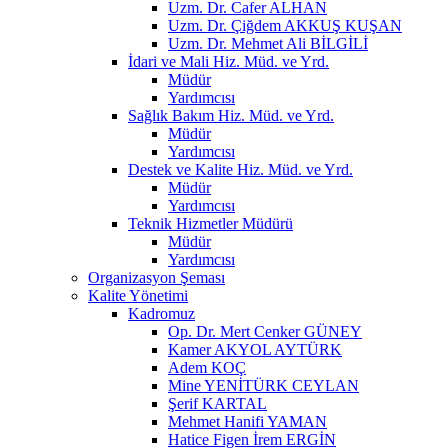
Uzm. Dr. Cafer ALHAN
Uzm. Dr. Çiğdem AKKUŞ KUŞAN
Uzm. Dr. Mehmet Ali BİLGİLİ
İdari ve Mali Hiz. Müd. ve Yrd.
Müdür
Yardımcısı
Sağlık Bakım Hiz. Müd. ve Yrd.
Müdür
Yardımcısı
Destek ve Kalite Hiz. Müd. ve Yrd.
Müdür
Yardımcısı
Teknik Hizmetler Müdürü
Müdür
Yardımcısı
Organizasyon Şeması
Kalite Yönetimi
Kadromuz
Op. Dr. Mert Cenker GÜNEY
Kamer AKYOL AYTÜRK
Adem KOÇ
Mine YENİTÜRK CEYLAN
Şerif KARTAL
Mehmet Hanifi YAMAN
Hatice Figen İrem ERGİN