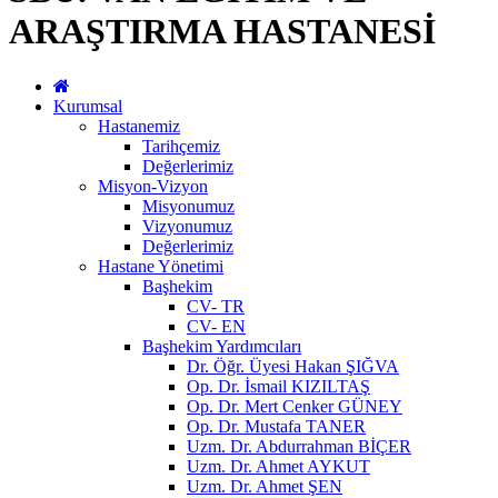
ARAŞTIRMA HASTANESİ
Kurumsal
Hastanemiz
Tarihçemiz
Değerlerimiz
Misyon-Vizyon
Misyonumuz
Vizyonumuz
Değerlerimiz
Hastane Yönetimi
Başhekim
CV- TR
CV- EN
Başhekim Yardımcıları
Dr. Öğr. Üyesi Hakan ŞIĞVA
Op. Dr. İsmail KIZILTAŞ
Op. Dr. Mert Cenker GÜNEY
Op. Dr. Mustafa TANER
Uzm. Dr. Abdurrahman BİÇER
Uzm. Dr. Ahmet AYKUT
Uzm. Dr. Ahmet ŞEN