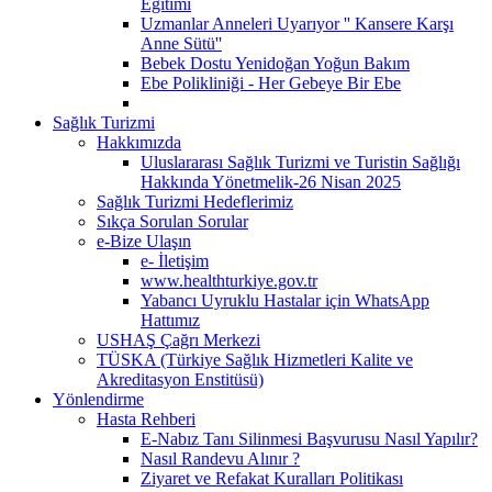
Eğitimi
Uzmanlar Anneleri Uyarıyor '' Kansere Karşı
Anne Sütü''
Bebek Dostu Yenidoğan Yoğun Bakım
Ebe Polikliniği - Her Gebeye Bir Ebe
Sağlık Turizmi
Hakkımızda
Uluslararası Sağlık Turizmi ve Turistin Sağlığı
Hakkında Yönetmelik-26 Nisan 2025
Sağlık Turizmi Hedeflerimiz
Sıkça Sorulan Sorular
e-Bize Ulaşın
e- İletişim
www.healthturkiye.gov.tr
Yabancı Uyruklu Hastalar için WhatsApp
Hattımız
USHAŞ Çağrı Merkezi
TÜSKA (Türkiye Sağlık Hizmetleri Kalite ve
Akreditasyon Enstitüsü)
Yönlendirme
Hasta Rehberi
E-Nabız Tanı Silinmesi Başvurusu Nasıl Yapılır?
Nasıl Randevu Alınır ?
Ziyaret ve Refakat Kuralları Politikası