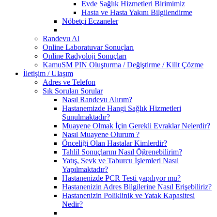
Evde Sağlık Hizmetleri Birimimiz
Hasta ve Hasta Yakını Bilgilendirme
Nöbetçi Eczaneler
Randevu Al
Online Laboratuvar Sonuçları
Online Radyoloji Sonuçları
KamuSM PIN Oluşturma / Değiştirme / Kilit Çözme
İletişim / Ulaşım
Adres ve Telefon
Sık Sorulan Sorular
Nasıl Randevu Alırım?
Hastanemizde Hangi Sağlık Hizmetleri
Sunulmaktadır?
Muayene Olmak İçin Gerekli Evraklar Nelerdir?
Nasıl Muayene Olurum ?
Önceliği Olan Hastalar Kimlerdir?
Tahlil Sonuçlarını Nasıl Öğrenebilirim?
Yatış, Sevk ve Taburcu İşlemleri Nasıl
Yapılmaktadır?
Hastanenizde PCR Testi yapılıyor mu?
Hastanenizin Adres Bilgilerine Nasıl Erişebiliriz?
Hastanenizin Poliklinik ve Yatak Kapasitesi
Nedir?