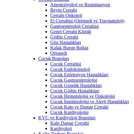
Anesteziyoloji ve Reanimasyon
Beyin Cerrahi
Cerrahi Onkoloji
El Cerrahisi (Ortopedi ve Travmatoloji)
Gastroenteroloji Cerrahisi
Genel Cerrahi Kliniği
Göğüs Cerrahi
Göz Hastalıkları
Kulak Burun Boğaz
Ortopedi
Çocuk Branşları
Çocuk Cerrahisi
Çocuk Endokrinoloji
Çocuk Enfeksiyon Hastalıkları
Çocuk Gastroenterolojisi
Çocuk Genetik Hastalıkları
Çocuk Göğüs Hastalıkları
Çocuk Hemotolojisi ve Onkolojisi
Çocuk İmmünolojisi ve Alerji Hastalıkları
Çocuk Kalp ve Damar Cerrahi
Çocuk Kardiyolojisi
KVC ve Kardiyoloji Branşları
Kalp Damar Cerrahi
Kardiyoloji
Kadın Doğum Branşları