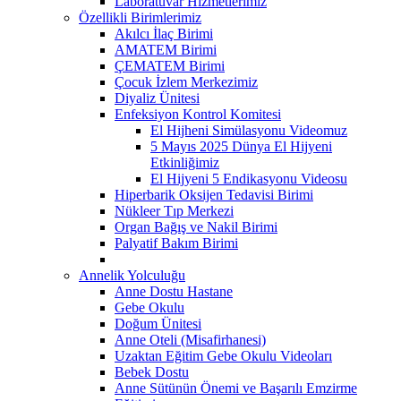
Laboratuvar Hizmetlerimiz
Özellikli Birimlerimiz
Akılcı İlaç Birimi
AMATEM Birimi
ÇEMATEM Birimi
Çocuk İzlem Merkezimiz
Diyaliz Ünitesi
Enfeksiyon Kontrol Komitesi
El Hijheni Simülasyonu Videomuz
5 Mayıs 2025 Dünya El Hijyeni
Etkinliğimiz
El Hijyeni 5 Endikasyonu Videosu
Hiperbarik Oksijen Tedavisi Birimi
Nükleer Tıp Merkezi
Organ Bağış ve Nakil Birimi
Palyatif Bakım Birimi
Annelik Yolculuğu
Anne Dostu Hastane
Gebe Okulu
Doğum Ünitesi
Anne Oteli (Misafirhanesi)
Uzaktan Eğitim Gebe Okulu Videoları
Bebek Dostu
Anne Sütünün Önemi ve Başarılı Emzirme