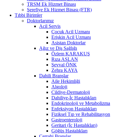
TRSM Ek Hizmet Binası
Şerefiye Ek Hizmet Binası (FTR)
Tıbbi Birimler
Doktorlarımız
Acil Servis
Çocuk Acil Uzmanı
Erişkin Acil Uzmanı
Asistan Doktorlar
Ağız ve Diş Sağlığı
Özlem KARAKUŞ
Rıza ASLAN
Şevval ÖNK
Zehra KAYA
Dahili Branşlar
Aile Hekimliği
Algoloji
Cildiye-Dermatoloji
Dahiliye-İç Hastalıkları
Endokrinoloji ve Metabolizma
Enfeksiyon Hastalıkları
Fiziksel Tıp ve Rehabilitasyon
Gastroenteroloji
Geritari (İç Hastalıkları)
Göğüs Hastalıkları
Cerrahi Branşlar