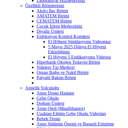
Laboratuvar Hizmetlerimiz
Özellikli Birimlerimiz
Akılcı İlaç Birimi
AMATEM Birimi
ÇEMATEM Birimi
Çocuk İzlem Merkezimiz
Diyaliz Ünitesi
Enfeksiyon Kontrol Komitesi
El Hijheni Simülasyonu Videomuz
5 Mayıs 2025 Dünya El Hijyeni
Etkinliğimiz
El Hijyeni 5 Endikasyonu Videosu
Hiperbarik Oksijen Tedavisi Birimi
Nükleer Tıp Merkezi
Organ Bağış ve Nakil Birimi
Palyatif Bakım Birimi
Annelik Yolculuğu
Anne Dostu Hastane
Gebe Okulu
Doğum Ünitesi
Anne Oteli (Misafirhanesi)
Uzaktan Eğitim Gebe Okulu Videoları
Bebek Dostu
Anne Sütünün Önemi ve Başarılı Emzirme