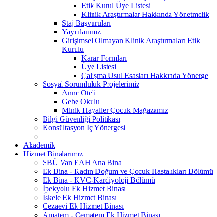
Etik Kurul Üye Listesi
Klinik Araştırmalar Hakkında Yönetmelik
Staj Başvuruları
Yayınlarımız
Girişimsel Olmayan Klinik Araştırmaları Etik
Kurulu
Karar Formları
Üye Listesi
Çalışma Usul Esasları Hakkında Yönerge
Sosyal Sorumluluk Projelerimiz
Anne Oteli
Gebe Okulu
Minik Hayaller Çocuk Mağazamız
Bilgi Güvenliği Politikası
Konsültasyon İç Yönergesi
Akademik
Hizmet Binalarımız
SBÜ Van EAH Ana Bina
Ek Bina - Kadın Doğum ve Çocuk Hastalıkları Bölümü
Ek Bina - KVC-Kardiyoloji Bölümü
İpekyolu Ek Hizmet Binası
İskele Ek Hizmet Binası
Cezaevi Ek Hizmet Binası
Amatem - Çematem Ek Hizmet Binası