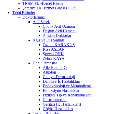
TRSM Ek Hizmet Binası
Şerefiye Ek Hizmet Binası (FTR)
Tıbbi Birimler
Doktorlarımız
Acil Servis
Çocuk Acil Uzmanı
Erişkin Acil Uzmanı
Asistan Doktorlar
Ağız ve Diş Sağlığı
Özlem KARAKUŞ
Rıza ASLAN
Şevval ÖNK
Zehra KAYA
Dahili Branşlar
Aile Hekimliği
Algoloji
Cildiye-Dermatoloji
Dahiliye-İç Hastalıkları
Endokrinoloji ve Metabolizma
Enfeksiyon Hastalıkları
Fiziksel Tıp ve Rehabilitasyon
Gastroenteroloji
Geritari (İç Hastalıkları)
Göğüs Hastalıkları
Cerrahi Branşlar