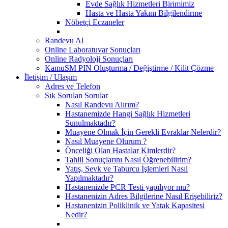
Evde Sağlık Hizmetleri Birimimiz
Hasta ve Hasta Yakını Bilgilendirme
Nöbetçi Eczaneler
Randevu Al
Online Laboratuvar Sonuçları
Online Radyoloji Sonuçları
KamuSM PIN Oluşturma / Değiştirme / Kilit Çözme
İletişim / Ulaşım
Adres ve Telefon
Sık Sorulan Sorular
Nasıl Randevu Alırım?
Hastanemizde Hangi Sağlık Hizmetleri
Sunulmaktadır?
Muayene Olmak İçin Gerekli Evraklar Nelerdir?
Nasıl Muayene Olurum ?
Önceliği Olan Hastalar Kimlerdir?
Tahlil Sonuçlarını Nasıl Öğrenebilirim?
Yatış, Sevk ve Taburcu İşlemleri Nasıl
Yapılmaktadır?
Hastanenizde PCR Testi yapılıyor mu?
Hastanenizin Adres Bilgilerine Nasıl Erişebiliriz?
Hastanenizin Poliklinik ve Yatak Kapasitesi
Nedir?