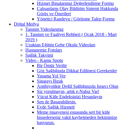
Hizmet Binalarımız Değerlendirme Formu
Çalışanların Olay Bildirim Sistemi Hakkında
Görüş ve Önerileri
Yönetici Randevu / Görüşme Talep Formu
Dijital Medya
Tanıtım Videolarımız
1. Tanıtım ve Faaliyet Rehberi ( Ocak 2018 - Mart
2019 )
Uzaktan Eğitim Gebe Okulu Videoları
Hastanemiz Fotoları
Sağlık Takvimi
Video - Kamu Spotu
Bir Ömür Verilir
Göz Sağlığında Dikkat Edilmesi Gerekenler
Yaşama Yol Ver
Sigarayı Bırak
Antibiyotikte Değil Sağlığınızda Israrcı Olun
Siz yorulmayın, artık e-Nabız Var!
Vücut Kitle Endeksinizi Hesaplayın
Sen de Başarabilirsin.
Evde Sağlık Hizmeti
Meme muayenesi esnasında sert bir kitle
hissederseniz vakit kaybetmeden hekiminize
başvurun.