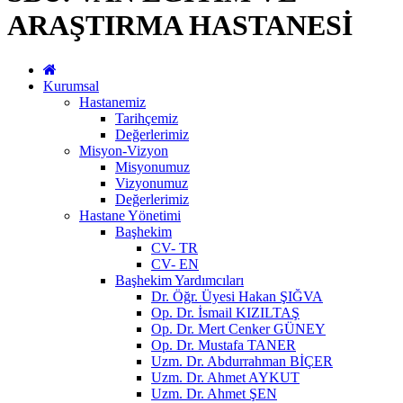
ARAŞTIRMA HASTANESİ
Kurumsal
Hastanemiz
Tarihçemiz
Değerlerimiz
Misyon-Vizyon
Misyonumuz
Vizyonumuz
Değerlerimiz
Hastane Yönetimi
Başhekim
CV- TR
CV- EN
Başhekim Yardımcıları
Dr. Öğr. Üyesi Hakan ŞIĞVA
Op. Dr. İsmail KIZILTAŞ
Op. Dr. Mert Cenker GÜNEY
Op. Dr. Mustafa TANER
Uzm. Dr. Abdurrahman BİÇER
Uzm. Dr. Ahmet AYKUT
Uzm. Dr. Ahmet ŞEN