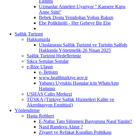
Eğitimi
Uzmanlar Anneleri Uyarıyor '' Kansere Karşı
Anne Sütü''
Bebek Dostu Yenidoğan Yoğun Bakım
Ebe Polikliniği - Her Gebeye Bir Ebe
Sağlık Turizmi
Hakkımızda
Uluslararası Sağlık Turizmi ve Turistin Sağlığı
Hakkında Yönetmelik-26 Nisan 2025
Sağlık Turizmi Hedeflerimiz
Sıkça Sorulan Sorular
e-Bize Ulaşın
e- İletişim
www.healthturkiye.gov.tr
Yabancı Uyruklu Hastalar için WhatsApp
Hattımız
USHAŞ Çağrı Merkezi
TÜSKA (Türkiye Sağlık Hizmetleri Kalite ve
Akreditasyon Enstitüsü)
Yönlendirme
Hasta Rehberi
E-Nabız Tanı Silinmesi Başvurusu Nasıl Yapılır?
Nasıl Randevu Alınır ?
Ziyaret ve Refakat Kuralları Politikası