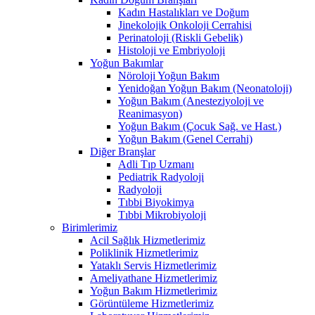
Kadın Hastalıkları ve Doğum
Jinekolojik Onkoloji Cerrahisi
Perinatoloji (Riskli Gebelik)
Histoloji ve Embriyoloji
Yoğun Bakımlar
Nöroloji Yoğun Bakım
Yenidoğan Yoğun Bakım (Neonatoloji)
Yoğun Bakım (Anesteziyoloji ve
Reanimasyon)
Yoğun Bakım (Çocuk Sağ. ve Hast.)
Yoğun Bakım (Genel Cerrahi)
Diğer Branşlar
Adli Tıp Uzmanı
Pediatrik Radyoloji
Radyoloji
Tıbbi Biyokimya
Tıbbi Mikrobiyoloji
Birimlerimiz
Acil Sağlık Hizmetlerimiz
Poliklinik Hizmetlerimiz
Yataklı Servis Hizmetlerimiz
Ameliyathane Hizmetlerimiz
Yoğun Bakım Hizmetlerimiz
Görüntüleme Hizmetlerimiz