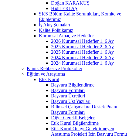
Doğan KARAKUŞ
Hıdır ERTAŞ
SKS Bölüm Kalite Sorumluları, Komite ve
Ekiplerimiz
İş Akış Şemaları
Kalite Politikamız
Kurumsal Amaç ve Hedefler
2026 Kurumsal Hedefler 1. 6 Ay
2025 Kurumsal Hedefler 2. 6 Ay
2025 Kurumsal Hedefler 1. 6 Ay
2024 Kurumsal Hedefler 2. 6 Ay
2024 Kurumsal Hedefler 1. 6 Ay
Klinik Rehber ve Protokoller
Eğitim ve Araştırma
Etik Kurul
Başvuru Bilgilendirme
Başvuru Formları
Başvuru Ücretleri
Başvuru Üst Yazıları
Bilimsel Çalışmalara Destek Puanı
Başvuru Formları
Diğer Gerekli Belgeler
Etik Kurul Bilgilendirme
Etik Kurul Onayı Gerektirmeyen
Araştırma Projeleri İçin Başvuru Formu