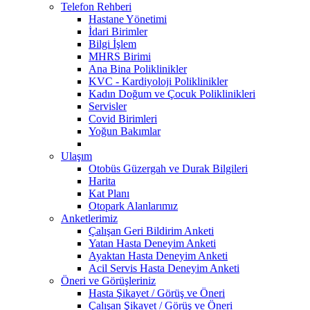
Telefon Rehberi
Hastane Yönetimi
İdari Birimler
Bilgi İşlem
MHRS Birimi
Ana Bina Poliklinikler
KVC - Kardiyoloji Poliklinikler
Kadın Doğum ve Çocuk Poliklinikleri
Servisler
Covid Birimleri
Yoğun Bakımlar
Ulaşım
Otobüs Güzergah ve Durak Bilgileri
Harita
Kat Planı
Otopark Alanlarımız
Anketlerimiz
Çalışan Geri Bildirim Anketi
Yatan Hasta Deneyim Anketi
Ayaktan Hasta Deneyim Anketi
Acil Servis Hasta Deneyim Anketi
Öneri ve Görüşleriniz
Hasta Şikayet / Görüş ve Öneri
Çalışan Şikayet / Görüş ve Öneri