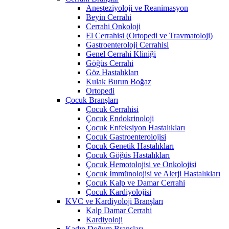
Anesteziyoloji ve Reanimasyon
Beyin Cerrahi
Cerrahi Onkoloji
El Cerrahisi (Ortopedi ve Travmatoloji)
Gastroenteroloji Cerrahisi
Genel Cerrahi Kliniği
Göğüs Cerrahi
Göz Hastalıkları
Kulak Burun Boğaz
Ortopedi
Çocuk Branşları
Çocuk Cerrahisi
Çocuk Endokrinoloji
Çocuk Enfeksiyon Hastalıkları
Çocuk Gastroenterolojisi
Çocuk Genetik Hastalıkları
Çocuk Göğüs Hastalıkları
Çocuk Hemotolojisi ve Onkolojisi
Çocuk İmmünolojisi ve Alerji Hastalıkları
Çocuk Kalp ve Damar Cerrahi
Çocuk Kardiyolojisi
KVC ve Kardiyoloji Branşları
Kalp Damar Cerrahi
Kardiyoloji
Kadın Doğum Branşları