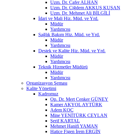
Uzm. Dr. Cafer ALHAN
Uzm. Dr. Çiğdem AKKUŞ KUŞAN
Uzm. Dr. Mehmet Ali BİLGİLİ
İdari ve Mali Hiz. Müd. ve Yrd.
Müdür
Yardımcısı
Sağlık Bakım Hiz. Müd. ve Yrd.
Müdür
Yardımcısı
Destek ve Kalite Hiz. Müd. ve Yrd.
Müdür
Yardımcısı
Teknik Hizmetler Müdürü
Müdür
Yardımcısı
Organizasyon Şeması
Kalite Yönetimi
Kadromuz
Op. Dr. Mert Cenker GÜNEY
Kamer AKYOL AYTÜRK
Adem KOÇ
Mine YENİTÜRK CEYLAN
Şerif KARTAL
Mehmet Hanifi YAMAN
Hatice Figen İrem ERGİN