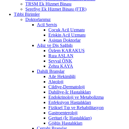
TRSM Ek Hizmet Binası
Şerefiye Ek Hizmet Binası (FTR)
Tıbbi Birimler
Doktorlarımız
Acil Servis
Çocuk Acil Uzmanı
Erişkin Acil Uzmanı
Asistan Doktorlar
Ağız ve Diş Sağlığı
Özlem KARAKUŞ
Rıza ASLAN
Şevval ÖNK
Zehra KAYA
Dahili Branşlar
Aile Hekimliği
Algoloji
Cildiye-Dermatoloji
Dahiliye-İç Hastalıkları
Endokrinoloji ve Metabolizma
Enfeksiyon Hastalıkları
Fiziksel Tıp ve Rehabilitasyon
Gastroenteroloji
Geritari (İç Hastalıkları)
Göğüs Hastalıkları
Cerrahi Branşlar