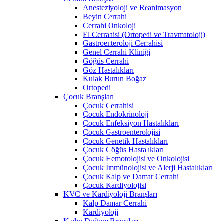
Anesteziyoloji ve Reanimasyon
Beyin Cerrahi
Cerrahi Onkoloji
El Cerrahisi (Ortopedi ve Travmatoloji)
Gastroenteroloji Cerrahisi
Genel Cerrahi Kliniği
Göğüs Cerrahi
Göz Hastalıkları
Kulak Burun Boğaz
Ortopedi
Çocuk Branşları
Çocuk Cerrahisi
Çocuk Endokrinoloji
Çocuk Enfeksiyon Hastalıkları
Çocuk Gastroenterolojisi
Çocuk Genetik Hastalıkları
Çocuk Göğüs Hastalıkları
Çocuk Hemotolojisi ve Onkolojisi
Çocuk İmmünolojisi ve Alerji Hastalıkları
Çocuk Kalp ve Damar Cerrahi
Çocuk Kardiyolojisi
KVC ve Kardiyoloji Branşları
Kalp Damar Cerrahi
Kardiyoloji
Kadın Doğum Branşları