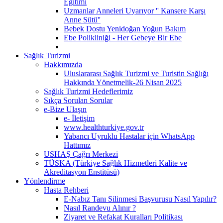
Eğitimi
Uzmanlar Anneleri Uyarıyor '' Kansere Karşı
Anne Sütü''
Bebek Dostu Yenidoğan Yoğun Bakım
Ebe Polikliniği - Her Gebeye Bir Ebe
Sağlık Turizmi
Hakkımızda
Uluslararası Sağlık Turizmi ve Turistin Sağlığı
Hakkında Yönetmelik-26 Nisan 2025
Sağlık Turizmi Hedeflerimiz
Sıkça Sorulan Sorular
e-Bize Ulaşın
e- İletişim
www.healthturkiye.gov.tr
Yabancı Uyruklu Hastalar için WhatsApp
Hattımız
USHAŞ Çağrı Merkezi
TÜSKA (Türkiye Sağlık Hizmetleri Kalite ve
Akreditasyon Enstitüsü)
Yönlendirme
Hasta Rehberi
E-Nabız Tanı Silinmesi Başvurusu Nasıl Yapılır?
Nasıl Randevu Alınır ?
Ziyaret ve Refakat Kuralları Politikası