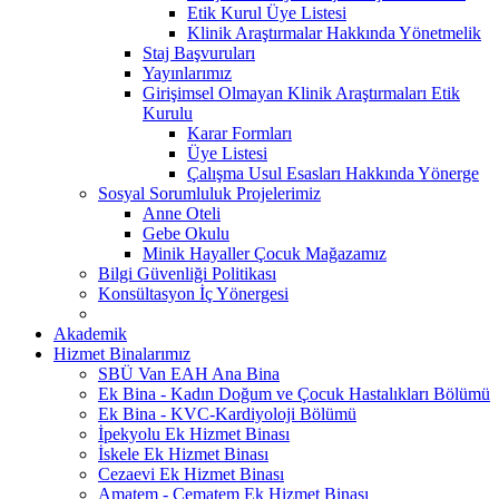
Etik Kurul Üye Listesi
Klinik Araştırmalar Hakkında Yönetmelik
Staj Başvuruları
Yayınlarımız
Girişimsel Olmayan Klinik Araştırmaları Etik
Kurulu
Karar Formları
Üye Listesi
Çalışma Usul Esasları Hakkında Yönerge
Sosyal Sorumluluk Projelerimiz
Anne Oteli
Gebe Okulu
Minik Hayaller Çocuk Mağazamız
Bilgi Güvenliği Politikası
Konsültasyon İç Yönergesi
Akademik
Hizmet Binalarımız
SBÜ Van EAH Ana Bina
Ek Bina - Kadın Doğum ve Çocuk Hastalıkları Bölümü
Ek Bina - KVC-Kardiyoloji Bölümü
İpekyolu Ek Hizmet Binası
İskele Ek Hizmet Binası
Cezaevi Ek Hizmet Binası
Amatem - Çematem Ek Hizmet Binası