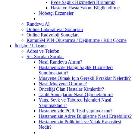
Evde Sağlık Hizmetleri Birimimiz
Hasta ve Hasta Yakını Bilgilendirme
Nöbetçi Eczaneler
Randevu Al
Online Laboratuvar Sonuçları
Online Radyoloji Sonuçları
KamuSM PIN Oluşturma / Değiştirme / Kilit Çözme
İletişim / Ulaşım
Adres ve Telefon
Sık Sorulan Sorular
Nasıl Randevu Alırım?
Hastanemizde Hangi Sağlık Hizmetleri
Sunulmaktadır?
Muayene Olmak İçin Gerekli Evraklar Nelerdir?
Nasıl Muayene Olurum ?
Önceliği Olan Hastalar Kimlerdir?
Tahlil Sonuçlarını Nasıl Öğrenebilirim?
Yatış, Sevk ve Taburcu İşlemleri Nasıl
Yapılmaktadır?
Hastanenizde PCR Testi yapılıyor mu?
Hastanenizin Adres Bilgilerine Nasıl Erişebiliriz?
Hastanenizin Poliklinik ve Yatak Kapasitesi
Nedir?