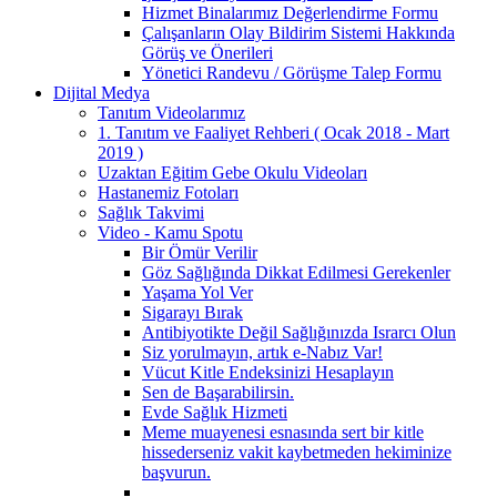
Hizmet Binalarımız Değerlendirme Formu
Çalışanların Olay Bildirim Sistemi Hakkında
Görüş ve Önerileri
Yönetici Randevu / Görüşme Talep Formu
Dijital Medya
Tanıtım Videolarımız
1. Tanıtım ve Faaliyet Rehberi ( Ocak 2018 - Mart
2019 )
Uzaktan Eğitim Gebe Okulu Videoları
Hastanemiz Fotoları
Sağlık Takvimi
Video - Kamu Spotu
Bir Ömür Verilir
Göz Sağlığında Dikkat Edilmesi Gerekenler
Yaşama Yol Ver
Sigarayı Bırak
Antibiyotikte Değil Sağlığınızda Israrcı Olun
Siz yorulmayın, artık e-Nabız Var!
Vücut Kitle Endeksinizi Hesaplayın
Sen de Başarabilirsin.
Evde Sağlık Hizmeti
Meme muayenesi esnasında sert bir kitle
hissederseniz vakit kaybetmeden hekiminize
başvurun.