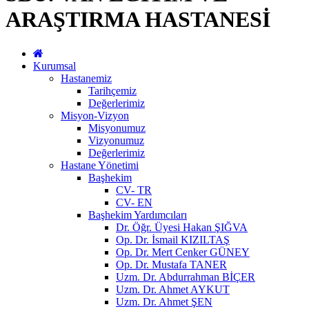
ARAŞTIRMA HASTANESİ
Kurumsal
Hastanemiz
Tarihçemiz
Değerlerimiz
Misyon-Vizyon
Misyonumuz
Vizyonumuz
Değerlerimiz
Hastane Yönetimi
Başhekim
CV- TR
CV- EN
Başhekim Yardımcıları
Dr. Öğr. Üyesi Hakan ŞIĞVA
Op. Dr. İsmail KIZILTAŞ
Op. Dr. Mert Cenker GÜNEY
Op. Dr. Mustafa TANER
Uzm. Dr. Abdurrahman BİÇER
Uzm. Dr. Ahmet AYKUT
Uzm. Dr. Ahmet ŞEN