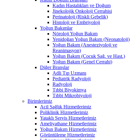
Kadın Hastalıkları ve Doğum
Jinekolojik Onkoloji Cerrahisi
Perinatoloji (Riskli Gebelik)
Histoloji ve Embriyoloji
Yoğun Bakımlar
Nöroloji Yoğun Bakım
Yenidoğan Yoğun Bakım (Neonatoloji)
Yoğun Bakım (Anesteziyoloji ve
Reanimasyon)
Yoğun Bakım (Çocuk Sağ. ve Hast.)
Yoğun Bakım (Genel Cerrahi)
Diğer Branşlar
Adli Tıp Uzmanı
Pediatrik Radyoloji
Radyoloji
Tıbbi Biyokimya
Tıbbi Mikrobiyoloji
Birimlerimiz
Acil Sağlık Hizmetlerimiz
Poliklinik Hizmetlerimiz
Yataklı Servis Hizmetlerimiz
Ameliyathane Hizmetlerimiz
Yoğun Bakım Hizmetlerimiz
Görüntüleme Hizmetlerimiz