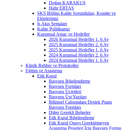
Doğan KARAKUŞ
Hıdır ERTAŞ
SKS Bölüm Kalite Sorumluları, Komite ve
Ekiplerimiz
İş Akış Şemaları
Kalite Politikamız
Kurumsal Amaç ve Hedefler
2026 Kurumsal Hedefler 1. 6 Ay
2025 Kurumsal Hedefler 2. 6 Ay
2025 Kurumsal Hedefler 1. 6 Ay
2024 Kurumsal Hedefler 2. 6 Ay
2024 Kurumsal Hedefler 1. 6 Ay
Klinik Rehber ve Protokoller
Eğitim ve Araştırma
Etik Kurul
Başvuru Bilgilendirme
Başvuru Formları
Başvuru Ücretleri
Başvuru Üst Yazıları
Bilimsel Çalışmalara Destek Puanı
Başvuru Formları
Diğer Gerekli Belgeler
Etik Kurul Bilgilendirme
Etik Kurul Onayı Gerektirmeyen
Araştırma Projeleri İçin Başvuru Formu