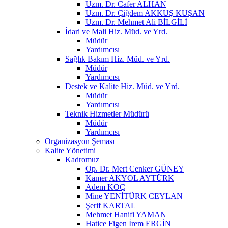
Uzm. Dr. Cafer ALHAN
Uzm. Dr. Çiğdem AKKUŞ KUŞAN
Uzm. Dr. Mehmet Ali BİLGİLİ
İdari ve Mali Hiz. Müd. ve Yrd.
Müdür
Yardımcısı
Sağlık Bakım Hiz. Müd. ve Yrd.
Müdür
Yardımcısı
Destek ve Kalite Hiz. Müd. ve Yrd.
Müdür
Yardımcısı
Teknik Hizmetler Müdürü
Müdür
Yardımcısı
Organizasyon Şeması
Kalite Yönetimi
Kadromuz
Op. Dr. Mert Cenker GÜNEY
Kamer AKYOL AYTÜRK
Adem KOÇ
Mine YENİTÜRK CEYLAN
Şerif KARTAL
Mehmet Hanifi YAMAN
Hatice Figen İrem ERGİN