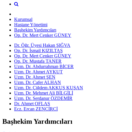
Kurumsal
Hastane Yönetimi
Başhekim Yardımcıları
Op. Dr. Mert Cenker GÜNEY
Dr. Öğr. Üyesi Hakan ŞIĞVA
Op. Dr. İsmail KIZILTAŞ
Op. Dr. Mert Cenker GÜNEY
Op. Dr. Mustafa TANER
Uzm. Dr. Abdurrahman BİÇER
Uzm. Dr. Ahmet AYKUT
Uzm. Dr. Ahmet ŞEN
Uzm. Dr. Cafer ALHAN
Uzm. Dr. Çiğdem AKKUŞ KUŞAN
Uzm. Dr. Mehmet Ali BİLGİLİ
Uzm. Dr. Serdanur ÖZDEMİR
Dr. Ahmet OFLAS
Ecz. Ercan ZENCİRCİ
Başhekim Yardımcıları