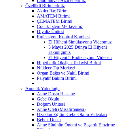
Laboratuvar Hizmetlerimiz
Özellikli Birimlerimiz
Akılcı İlaç Birimi
AMATEM Birimi
ÇEMATEM Birimi
Çocuk İzlem Merkezimiz
Diyaliz Ünitesi
Enfeksiyon Kontrol Komitesi
El Hijheni Simülasyonu Videomuz
5 Mayıs 2025 Dünya El Hijyeni
Etkinliğimiz
El Hijyeni 5 Endikasyonu Videosu
Hiperbarik Oksijen Tedavisi Birimi
Nükleer Tıp Merkezi
Organ Bağış ve Nakil Birimi
Palyatif Bakım Birimi
Annelik Yolculuğu
Anne Dostu Hastane
Gebe Okulu
Doğum Ünitesi
Anne Oteli (Misafirhanesi)
Uzaktan Eğitim Gebe Okulu Videoları
Bebek Dostu
Anne Sütünün Önemi ve Başarılı Emzirme