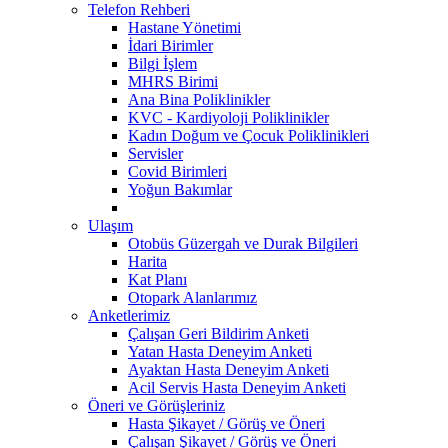
Telefon Rehberi
Hastane Yönetimi
İdari Birimler
Bilgi İşlem
MHRS Birimi
Ana Bina Poliklinikler
KVC - Kardiyoloji Poliklinikler
Kadın Doğum ve Çocuk Poliklinikleri
Servisler
Covid Birimleri
Yoğun Bakımlar
Ulaşım
Otobüs Güzergah ve Durak Bilgileri
Harita
Kat Planı
Otopark Alanlarımız
Anketlerimiz
Çalışan Geri Bildirim Anketi
Yatan Hasta Deneyim Anketi
Ayaktan Hasta Deneyim Anketi
Acil Servis Hasta Deneyim Anketi
Öneri ve Görüşleriniz
Hasta Şikayet / Görüş ve Öneri
Çalışan Şikayet / Görüş ve Öneri